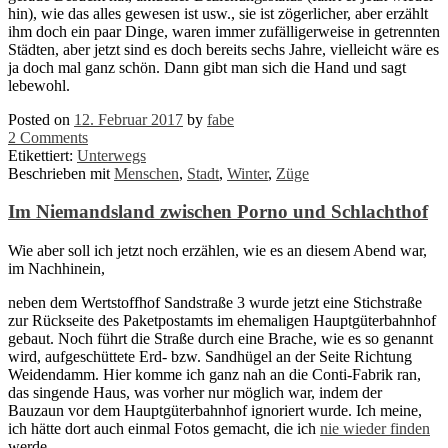
hin), wie das alles gewesen ist usw., sie ist zögerlicher, aber erzählt
ihm doch ein paar Dinge, waren immer zufälligerweise in getrennten
Städten, aber jetzt sind es doch bereits sechs Jahre, vielleicht wäre es
ja doch mal ganz schön. Dann gibt man sich die Hand und sagt
lebewohl.
Posted on
12. Februar 2017
by
fabe
2 Comments
Etikettiert:
Unterwegs
Beschrieben mit
Menschen
,
Stadt
,
Winter
,
Züge
Im Niemandsland zwischen Porno und Schlachthof
Wie aber soll ich jetzt noch erzählen, wie es an diesem Abend war,
im Nachhinein,
neben dem Wertstoffhof Sandstraße 3 wurde jetzt eine Stichstraße
zur Rückseite des Paketpostamts im ehemaligen Hauptgüterbahnhof
gebaut. Noch führt die Straße durch eine Brache, wie es so genannt
wird, aufgeschüttete Erd- bzw. Sandhügel an der Seite Richtung
Weidendamm. Hier komme ich ganz nah an die Conti-Fabrik ran,
das singende Haus, was vorher nur möglich war, indem der
Bauzaun vor dem Hauptgüterbahnhof ignoriert wurde. Ich meine,
ich hätte dort auch einmal Fotos gemacht, die ich
nie wieder finden
werde.