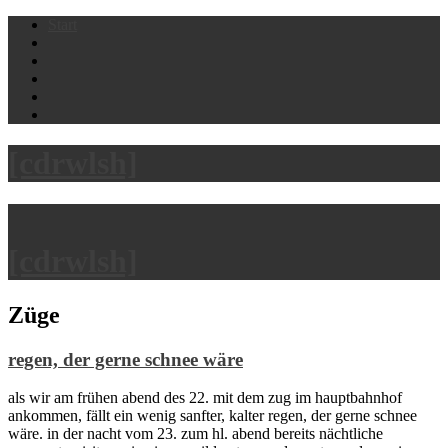
Skip
Start
to
content
[cdrwlsh]
[cdrwlsh]
Züge
regen, der gerne schnee wäre
als wir am frühen abend des 22. mit dem zug im hauptbahnhof
ankommen, fällt ein wenig sanfter, kalter regen, der gerne schnee
wäre. in der nacht vom 23. zum hl. abend bereits nächtliche