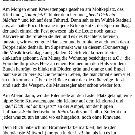
Am Morgen einen Krawattenpapa gesehen am Moltkeplatz, das
Kind und
„komm jetzt“
hinter dem her und
„beeil Dich ein
bißchen“
und ich auf dem Fahrrad. Dann sah es im Wülfel-Stadtteil
aus, als hätte Poco Domäne in jede Ecke gekotzt, der Sperrmülltag,
der auch einmal ein Fest gewesen, als die Leute noch ganze
Klaviere an die Straßen stellten und es des Nächtens bereuen
mussten, wir waren gute Pianisten und betrunkene auch noch dazu.
Doppelt also deshalb. Im Supermarkt war an diesem (Donnerstag)
die Musikrieselanlage ausgefallen: Gleich viel konzentrierter
einkaufen gekonnt. Am Mittag die Wohnung besichtigt (a.a.O.), die
Frau die Ihr großes Herz an einem Riemen um den Hals vor dem
Bauch herträgt, es blinkt mit Dioden grün und orange und Engel
malt sie auch bereits: Die fremden Leben, die manchmal einem viel
zu nah kommen. Über die Brücke unter der die Güterzüge. Jetzt
sind auch die Wespen, die Mauersegler aber schon wieder fort.
Am Abend dann, wo die Eilenriede an den Lister Platz gelangt, eine
hippe Sorte Krawattenpapa, ein Kleiner auf dem Kinderrad und
„stell Dich mal da hin jetzt“
an der Ampel, mit der hippen
Lufthansa-Schultertasche im
Retro-Look
von Tchibo. So lernt ein
jedes was zu tun ist und wo es hingehört, noch ohne Krawatte.
Dein Buch habe ich mit Brombeerfarbe markiert, heute (der
übernächste Mittwoch) morgen in der U-Bahn, als ich es im