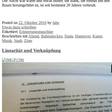
Die Nacht war warm und etwas düster, die Bank, die einmal um den
Baum herumgeführt ist, ist seit bestimmt 20 Jahren verbeult.
Ständig
senkt sich eine Arschbacke in eine dieser Kuhlen und alle haben
Mühe, wieder aufzustehen mit ihren menschlichen Formen.
Posted on
22. Oktober 2016
by
fabe
Etwas dazu schreiben
Etikettiert:
Erinnerungsmaschine
Beschrieben mit
Abend
,
Bahnstrecken
,
Dada
,
Hannover
,
Kunst
,
Musik
,
Stadt
,
Züge
Linearität und Verknüpfung