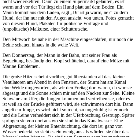
nicht wiederkehren. Dann zu einem Supermarkt gelaufen, es ist
warm und vor der Tür liegt ein Hund platt auf dem Boden. Ein
Mann kommt aus dem Laden, sagt „Dir ist ja warm, ne?“ zu dem
Hund, der ihn nur mit den Augen ansieht, von unten. Fotos gemacht
von diesem Hund, Plakaten für politische Vorträge und
(unpolitische) Malkurse, einer Schuttrutsche.
Den Mittwoch beinahe in der Maschine eingeschlafen, nur noch die
Beine schauen hinaus in die weite Welt.
Den Donnerstag, der Mann in der Bahn, mit seiner Frau als
Begleitung, beständig den Kopf schüttelnd, darauf eine Mütze mit
Marine-Emblemen.
Die große Hitze scheint vorüber, gut überstanden all das, kleine
Ventilatoren am Abend in den Fenstern, der Sturm hat am Kanal
eine Weide umgeworfen, als wir den Freitag dort waren, da war sie
abgesägt und die Sonne schien mir auf den Nacken zur Seite. Kleine
Schwäne am Ufer, die Jungen kommen und vertreiben sie, oder es
ist weil an der Brücke gefüttert wird, sie schwimmen dort hin. Dann
angelt ein Junge, es wird nicht so recht, zu ungeduldig ist er noch
und die Leine verheddert sich in der Uferböschung Gestrupp. Später
springen sie von dort aus wo sie sind in das Kanalwasser. Eine
Abgrenzung der kleinen Entenbuchtung, die dort ist, ganz von
Wasser bedeckt, so sieht es ein wenig aus als würden sie über das