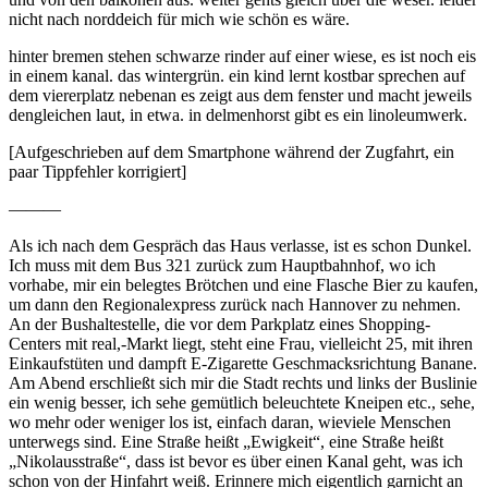
nicht nach norddeich für mich wie schön es wäre.
hinter bremen stehen schwarze rinder auf einer wiese, es ist noch eis
in einem kanal. das wintergrün. ein kind lernt kostbar sprechen auf
dem viererplatz nebenan es zeigt aus dem fenster und macht jeweils
dengleichen laut, in etwa. in delmenhorst gibt es ein linoleumwerk.
[Aufgeschrieben auf dem Smartphone während der Zugfahrt, ein
paar Tippfehler korrigiert]
———
Als ich nach dem Gespräch das Haus verlasse, ist es schon Dunkel.
Ich muss mit dem Bus 321 zurück zum Hauptbahnhof, wo ich
vorhabe, mir ein belegtes Brötchen und eine Flasche Bier zu kaufen,
um dann den Regionalexpress zurück nach Hannover zu nehmen.
An der Bushaltestelle, die vor dem Parkplatz eines Shopping-
Centers mit real,-Markt liegt, steht eine Frau, vielleicht 25, mit ihren
Einkaufstüten und dampft E-Zigarette Geschmacksrichtung Banane.
Am Abend erschließt sich mir die Stadt rechts und links der Buslinie
ein wenig besser, ich sehe gemütlich beleuchtete Kneipen etc., sehe,
wo mehr oder weniger los ist, einfach daran, wieviele Menschen
unterwegs sind. Eine Straße heißt „Ewigkeit“, eine Straße heißt
„Nikolausstraße“, dass ist bevor es über einen Kanal geht, was ich
schon von der Hinfahrt weiß. Erinnere mich eigentlich garnicht an