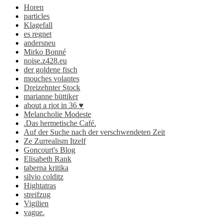
Horen
particles
Klagefall
es regnet
andersneu
Mirko Bonné
noise.z428.eu
der goldene fisch
mouches volantes
Dreizehnter Stock
marianne büttiker
about a riot in 36 ♥
Melancholie Modeste
.Das hermetische Café.
Auf der Suche nach der verschwendeten Zeit
Ze Zurrealism Itzelf
Goncourt's Blog
Elisabeth Rank
taberna kritika
silvio colditz
Hightatras
streifzug
Vigilien
vague.