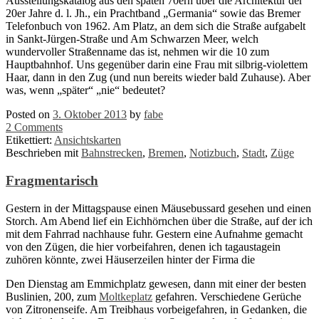
Ausstellungskatalog aus den späten 70ern über die Architektur der
20er Jahre d. l. Jh., ein Prachtband „Germania“ sowie das Bremer
Telefonbuch von 1962. Am Platz, an dem sich die Straße aufgabelt
in Sankt-Jürgen-Straße und Am Schwarzen Meer, welch
wundervoller Straßenname das ist, nehmen wir die 10 zum
Hauptbahnhof. Uns gegenüber darin eine Frau mit silbrig-violettem
Haar, dann in den Zug (und nun bereits wieder bald Zuhause). Aber
was, wenn „später“ „nie“ bedeutet?
Posted on
3. Oktober 2013
by
fabe
2 Comments
Etikettiert:
Ansichtskarten
Beschrieben mit
Bahnstrecken
,
Bremen
,
Notizbuch
,
Stadt
,
Züge
Fragmentarisch
Gestern in der Mittagspause einen Mäusebussard gesehen und einen
Storch. Am Abend lief ein Eichhörnchen über die Straße, auf der ich
mit dem Fahrrad nachhause fuhr. Gestern eine Aufnahme gemacht
von den Zügen, die hier vorbeifahren, denen ich tagaustagein
zuhören könnte, zwei Häuserzeilen hinter der Firma die
Den Dienstag am Emmichplatz gewesen, dann mit einer der besten
Buslinien, 200, zum
Moltkeplatz
gefahren. Verschiedene Gerüche
von Zitronenseife. Am Treibhaus vorbeigefahren, in Gedanken, die