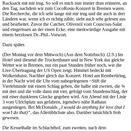
Rucksack mit mir trug. So soll es mich nun immer dran erinnern, an
den Tag, nachdem wir zum CocoRosie-Konzert in Bremen waren.
Die Recherche, die ich sehr lange mit mir trug und die auch in drei
Ländern war, wenn ich es richtig zähle, sieht auch sehr gelesen aus
und bearbeitet. Zuvor the Catcher, Olivenöl vom Couscous-Salat
und eingerissen an der einen Ecke, eine merkwürdige Ausgabe mit
einem herzlosen Dr.-Phil.-Vorwort.
Dazu später.
(Der Montag vor dem Mittwoch) (Aus dem Notizbuch): (2.9.) Im
Hotel sind diesmal die Trockenbauer und in New York das gleiche
Wetter wie in Bremen, nur ein paar Stunden früher noch, wie die
Live-Übertragung der US Open zeigt. Himmel bedeckt mit
Wolkendunst. Nachher gleich das Konzert. Hotel am Rembertiring,
in der Nacht wird die Uhr vom nahegelegenen ~Stift die
Viertelstunde mit einem Schlag geben, die halbe mit zweien, die ¾
mit drei und die volle dann mit vier, gefolgt vom Stundenschlag, der
mit einer dunkleren Glocke gegeben wird. Am Abend mit der Linie
3 vom Ulrichplatz aus gefahren, irgendwo nähe Rathaus
ausgestiegen. Bei McDonalds
„I would do anything for love (but I
won’t do that)“
, das Allerüblichste also. Darüber tatsächlich froh
gewesen.
Die Kesselhalle im Schlachthof, zum zweiten, nach dem