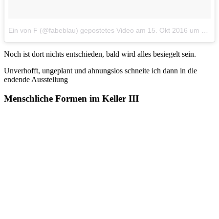
Ein von F (@fabeblau) gepostetes Video
am
15. Okt 2016 um 14:55 Uhr
Noch ist dort nichts entschieden, bald wird alles besiegelt sein.
Unverhofft, ungeplant und ahnungslos schneite ich dann in die
endende Ausstellung
Menschliche Formen im Keller III