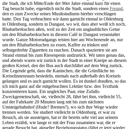
die Stadt, die ich Mitte/Ende der 90er Jahre einmal kurz für einen
Tag besucht habe, eigentlich nicht die Stadt, sondern einen
Freund
,
den es zum Zwecke seines Musikstudiums hierher verschlagen
hatte. Den Tag verbrachten wir dann garnicht einmal in Oldenburg
in Oldenburg, sondern in Dangast, wo wir, dass aber weiß ich noch,
Rhabarberkuchen aßen, weil zu der Zeit ein unglaubliches Getue
um den Rhabarberkuchen in diesem Café in Dangast veranstaltet
wurde. Ganze Motorradgangs reisten hier am Wochenende an, nur
um den Rhabarberkuchen zu essen, Kaffee zu trinken und
selbstgedrehte Zigaretten zu rauchen. Danach spazierten sie am
Strand einmal bis zum Riesenpenis undzurück. Wir taten genau das,
und abends waren wir zurück in der Stadt in einer Kneipe an diesem
großen Kreisel, den der Bus auch durchfährt auf dem Weg zurück.
Die Legende geht, dass die Kaninchen, die die Grünfläche im
Kreiselinnenraum besiedeln, niemals nach außerhalb des Kreisels
gelangen und es auch garnicht wollen. Es ist dunkel draußen, so das
ich mich ganz auf die mitgebrachten Lektüre bzw. den Textfunk
konzentrieren kann. Ein ungleiches Paar, eine Zufalls-
Zweckgemeinschaft, sie, vielleicht 28, fährt bei ihm, vielleicht 55,
auf der Fahrkarte 20 Minuten lang mit bis zum nächsten
Umsteigebahnhof (Hude? Bremen?), wo sich ihre Wege wieder
trennen werden. Sie studiert vielleicht in Oldenburg, er war zu
Besuch, als sie aussteigen, hat er ihr bereits sehr viel aus seinem
Leben erzählt, wie lange er mit der Frau zusammen war, die er
gerade Besucht hat, aktueller Beziehungsstatus (fährt er jetzt wieder