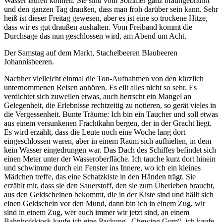
Wasser laufen können. Sie sind vom Sommer ganz braungebrannt
und den ganzen Tag draußen, dass man froh darüber sein kann. Sehr
heiß ist dieser Freitag gewesen, aber es ist eine so trockene Hitze,
dass wir es gut draußen aushalten. Vom Freiband kommt die
Durchsage das nun geschlossen wird, am Abend um Acht.
Der Samstag auf dem Markt, Stachelbeeren Blaubeeren
Johannisbeeren.
Nachher vielleicht einmal die Ton-Aufnahmen von den kürzlich
unternommenen Reisen anhören. Es eilt alles nicht so sehr. Es
verdichtet sich zuweilen etwas, auch herrscht ein Mangel an
Gelegenheit, die Erlebnisse rechtzeitig zu notieren, so gerät vieles in
die Vergessenheit. Bunte Träume: Ich bin ein Taucher und soll etwas
aus einem versunkenen Frachtkahn bergen, der in der Gracht liegt.
Es wird erzählt, dass die Leute noch eine Woche lang dort
eingeschlossen waren, aber in einem Raum sich aufhielten, in dem
kein Wasser eingedrungen war. Das Dach des Schiffes befindet sich
einen Meter unter der Wasseroberfläche. Ich tauche kurz dort hinein
und schwimme durch ein Fenster ins Innere, wo ich ein kleines
Mädchen treffe, das eine Schatzkiste in den Händen trägt. Sie
erzählt mir, dass sie den Sauerstoff, den sie zum Überleben braucht,
aus den Geldscheinen bekommt, die in der Kiste sind und hällt sich
einen Geldschein vor den Mund, dann bin ich in einem Zug, wir
sind in einem Zug, wer auch immer wir jetzt sind, an einem
Bahnhofskiosk kaufe ich eine Packung „Chewing Gum“, ich kaufe