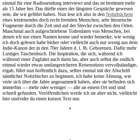
einmal für eine Radiosendung interviewt und das ist bestimmt mehr
als 15 Jahre her. Das dürfte eines der längsten Gespräche gewesen
sein, die wir geführt haben. Nun lese ich also in den
Notizbüchern
eines letztenendes doch recht fremden Menschen, sehr literarische
Fragmente durch die Zeit und auf der Strecke zwischen den Orten.
Manchmal auch aufgeschriebene Todesdaten von Menschen, bei
denen ich nur einen Namen kenne und wieder bemerke, wie wenig
ich doch gelesen habe bisher oder vielleicht auch nur wenig aus dem
Indie-Kanon der in den 70er Jahren d. l. Jh. Geborenen. Dafür mehr
Lustiges Taschenbuch. Die Inspiration, die sich, während ich
während einer Zugfahrt auch darin las, aber auch selbst die endlich
einmal wieder etwas umfangreicheren Reisenotizen vervollständigte,
ergab, führt nun hoffentlich dazu, selber einmal mit der Abschrift
sämtlicher Notizbücher zu beginnen, ich habe keine Ahnung, wie
viele sich über die Jahre angesammelt haben, aber sie befinden sich
immerhin — mehr oder weniger — alle an einem Ort und sind
schnell gefunden. Veröffentlichen werde ich sie aber nicht, vielleicht
hier und/oder da einen kurzen Text nur.
*