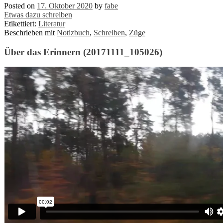
Posted on
17. Oktober 2020
by
fabe
Etwas dazu schreiben
Etikettiert:
Literatur
Beschrieben mit
Notizbuch
,
Schreiben
,
Züge
Über das Erinnern (20171111_105026)