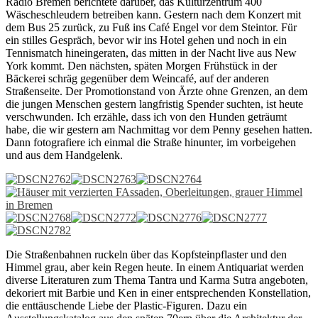
Radio Bremen berichtete darüber, das Kulturzentrum 400
Wäscheschleudern betreiben kann. Gestern nach dem Konzert mit
dem Bus 25 zurück, zu Fuß ins Café Engel vor dem Steintor. Für
ein stilles Gespräch, bevor wir ins Hotel gehen und noch in ein
Tennismatch hineingeraten, das mitten in der Nacht live aus New
York kommt. Den nächsten, späten Morgen Frühstück in der
Bäckerei schräg gegenüber dem Weincafé, auf der anderen
Straßenseite. Der Promotionstand von Ärzte ohne Grenzen, an dem
die jungen Menschen gestern langfristig Spender suchten, ist heute
verschwunden. Ich erzähle, dass ich von den Hunden geträumt
habe, die wir gestern am Nachmittag vor dem Penny gesehen hatten.
Dann fotografiere ich einmal die Straße hinunter, im vorbeigehen
und aus dem Handgelenk.
Die Straßenbahnen ruckeln über das Kopfsteinpflaster und den
Himmel grau, aber kein Regen heute. In einem Antiquariat werden
diverse Literaturen zum Thema Tantra und Karma Sutra angeboten,
dekoriert mit Barbie und Ken in einer entsprechenden Konstellation,
die enttäuschende Liebe der Plastic-Figuren. Dazu ein