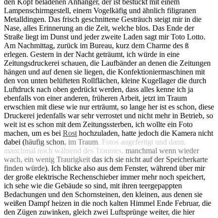
den Kopf beladenen Anhänger, der ist bestückt mit einem
Lampenschirmgestell, einem Vogelkäfig und ähnlich filigranen
Metalldingen. Das frisch geschnittene Gesträuch steigt mir in die
Nase, alles Erinnerung an die Zeit, welche blos. Das Ende der
Straße liegt im Dunst und jeder zweite Laden sagt mir Toto Lotto.
Am Nachmittag, zurück im Bureau, kurz dem Charme des ß
erlegen. Gestern in der Nacht geträumt, ich würde in eine
Zeitungsdruckerei schauen, die Laufbänder an denen die Zeitungen
hängen und auf denen sie liegen, die Konfektioniermaschinen mit
den von unten belüfteten Rollflächen, kleine Kugellager die durch
Luftdruck nach oben gedrückt werden, dass alles kenne ich ja
ebenfalls von einer anderen, früheren Arbeit, jetzt im Traum
erwschien mit diese wie nur erträumt, so lange her ist es schon, diese
Druckerei jedenfalls war sehr verrostet und nicht mehr in Betrieb, so
weit ist es schon mit dem Zeitungssterben, ich wollte ein Foto
machen, um es bei
Rost
hochzuladen, hatte jedoch die Kamera nicht
dabei (
häufig schon
, im Traum
, Fotos angefertigt und dann,
manchmal noch während des Traumes,
manchmal wenn wieder
wach, ein wenig Traurigkeit
das ich sie nicht auf der Speicherkarte
finden würde
). Ich blicke also aus dem Fenster, während über mir
der große elektrische Rechenschieber immer mehr noch speichert,
ich sehe wie die Gebäude so sind, mit ihren teergepappten
Bedachungen und den Schornsteinen, den kleinen, aus denen sie
weißen Dampf heizen in die noch kalten Himmel Ende Februar, die
den Zügen zuwinken, gleich zwei Luftsprünge weiter, die hier