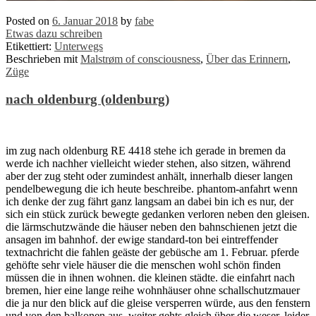
Posted on
6. Januar 2018
by
fabe
Etwas dazu schreiben
Etikettiert:
Unterwegs
Beschrieben mit
Malstrøm of consciousness
,
Über das Erinnern
,
Züge
nach oldenburg (oldenburg)
im zug nach oldenburg RE 4418 stehe ich gerade in bremen da
werde ich nachher vielleicht wieder stehen, also sitzen, während
aber der zug steht oder zumindest anhält, innerhalb dieser langen
pendelbewegung die ich heute beschreibe. phantom-anfahrt wenn
ich denke der zug fährt ganz langsam an dabei bin ich es nur, der
sich ein stück zurück bewegte gedanken verloren neben den gleisen.
die lärmschutzwände die häuser neben den bahnschienen jetzt die
ansagen im bahnhof. der ewige standard-ton bei eintreffender
textnachricht die fahlen geäste der gebüsche am 1. Februar. pferde
gehöfte sehr viele häuser die die menschen wohl schön finden
müssen die in ihnen wohnen. die kleinen städte. die einfahrt nach
bremen, hier eine lange reihe wohnhäuser ohne schallschutzmauer
die ja nur den blick auf die gleise versperren würde, aus den fenstern
und von den balkonen aus. weiter gehts gleich über die weser. leider