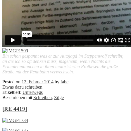
Bin schon gespannt was er zur Autojagd im Steppenwolf schreibt,
an die ich so oft denken muss, insgeheim, wenn Nachts die
Primatenmännchen in ihren motorisierten Prothesen die große
Straße mit der Rennbahn verwechseln.
Posted on
12. Februar 2014
by
fabe
Etwas dazu schreiben
Etikettiert:
Unterwegs
Beschrieben mit
Schreiben
,
Züge
[RE 4419]