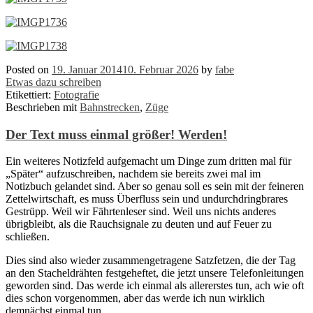
Posted on
19. Januar 2014
10. Februar 2026
by
fabe
Etwas dazu schreiben
Etikettiert:
Fotografie
Beschrieben mit
Bahnstrecken
,
Züge
Der Text muss einmal größer! Werden!
Ein weiteres Notizfeld aufgemacht um Dinge zum dritten mal für
„Später“ aufzuschreiben, nachdem sie bereits zwei mal im
Notizbuch gelandet sind. Aber so genau soll es sein mit der feineren
Zettelwirtschaft, es muss Überfluss sein und undurchdringbrares
Gestrüpp. Weil wir Fährtenleser sind. Weil uns nichts anderes
übrigbleibt, als die Rauchsignale zu deuten und auf Feuer zu
schließen.
Dies sind also wieder zusammengetragene Satzfetzen, die der Tag
an den Stacheldrähten festgeheftet, die jetzt unsere Telefonleitungen
geworden sind. Das werde ich einmal als allererstes tun, ach wie oft
dies schon vorgenommen, aber das werde ich nun wirklich
demnächst einmal tun.