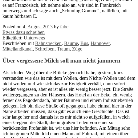
es auf Französisch, ich nehme also an, wir sind in Frankreich
unterwegs und ich sage auch „Schuuing Gomme“, natürlich, mit
kaum hörbaren E.
Posted on
4. August 2013
by
fabe
Etwas dazu schreiben
Etikettiert:
Unterwegs
Beschrieben mit
Bahnstrecken
,
Bäume
,
Bus
,
Hannover
,
Mittellandkanal
,
Schreiben
,
Traum
,
Züge
Über vergessene Milch soll man nicht jammern
Als ich den Weg über die Brücke gemacht habe, gestern, kurz
verstanden wie das ist mit dem Wollen, dem Nichts-Wollen und dem
nicht wollen und wie sich das zur Ewigkeit verhält, dann sofort
wieder vergessen, aber es ist alles ein wenig besser jetzt. Die Straße
weitergegangen zu den Häusern, das Hotel an der Ecke, ein wenig
ferner das Pagodendach, hinter Bäumen und einem Industriebetrieb
gelegen. Ich bin diese Straße oft gegangen, habe einmal hier in der
Nähe arbeiten müssen, dazu gibt es auch eine Geschichte. Das ist
sehr lange her und damals ist es mir nicht so aufgefallen, in welch
einer Gegend der Stadt, die in großen Teilen von einer so
berückenden Profanität ist, wir uns hier befinden. Am Mittag sehe
ich im grauen Mittelfeld einen Mann auf Fahrrad, mit einem über