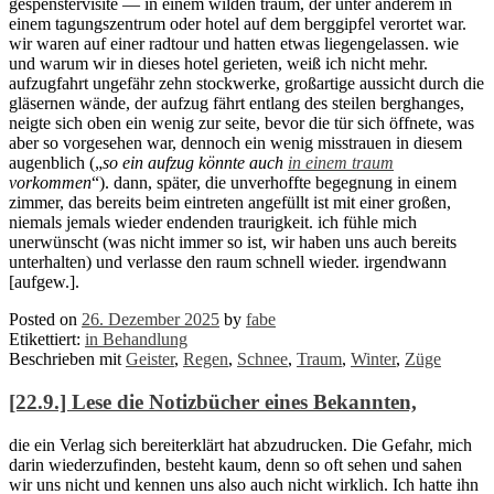
gespenstervisite — in einem wilden traum, der unter anderem in
einem tagungszentrum oder hotel auf dem berggipfel verortet war.
wir waren auf einer radtour und hatten etwas liegengelassen. wie
und warum wir in dieses hotel gerieten, weiß ich nicht mehr.
aufzugfahrt ungefähr zehn stockwerke, großartige aussicht durch die
gläsernen wände, der aufzug fährt entlang des steilen berghanges,
neigte sich oben ein wenig zur seite, bevor die tür sich öffnete, was
aber so vorgesehen war, dennoch ein wenig misstrauen in diesem
augenblich („
so ein aufzug könnte auch
in einem traum
vorkommen
“). dann, später, die unverhoffte begegnung in einem
zimmer, das bereits beim eintreten angefüllt ist mit einer großen,
niemals jemals wieder endenden traurigkeit. ich fühle mich
unerwünscht (was nicht immer so ist, wir haben uns auch bereits
unterhalten) und verlasse den raum schnell wieder. irgendwann
[aufgew.].
Posted on
26. Dezember 2025
by
fabe
Etikettiert:
in Behandlung
Beschrieben mit
Geister
,
Regen
,
Schnee
,
Traum
,
Winter
,
Züge
[22.9.] Lese die Notizbücher eines Bekannten,
die ein Verlag sich bereiterklärt hat abzudrucken. Die Gefahr, mich
darin wiederzufinden, besteht kaum, denn so oft sehen und sahen
wir uns nicht und kennen uns also auch nicht wirklich. Ich hatte ihn