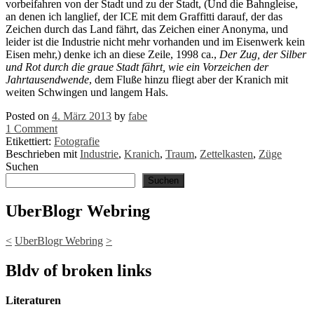
vorbeifahren von der Stadt und zu der Stadt, (Und die Bahngleise,
an denen ich langlief, der ICE mit dem Graffitti darauf, der das
Zeichen durch das Land fährt, das Zeichen einer Anonyma, und
leider ist die Industrie nicht mehr vorhanden und im Eisenwerk kein
Eisen mehr,) denke ich an diese Zeile, 1998 ca.,
Der Zug, der Silber
und Rot durch die graue Stadt fährt, wie ein Vorzeichen der
Jahrtausendwende
, dem Fluße hinzu fliegt aber der Kranich mit
weiten Schwingen und langem Hals.
Posted on
4. März 2013
by
fabe
1 Comment
Etikettiert:
Fotografie
Beschrieben mit
Industrie
,
Kranich
,
Traum
,
Zettelkasten
,
Züge
Suchen
Suchen
UberBlogr Webring
<
UberBlogr Webring
>
Bldv of broken links
Literaturen