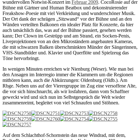
wundervollen Notwist-Konzert im
Februar 2009
. CocoRosie auf der
Bühne mit Gärtner und Human Beatbox und dekonstruierender
Freakshow-Poesie mit viel Verkleidung und wunderschöner Musik.
Der Ort dank der schrägen „Sitzwand“ vor der Bühne und an den
Wänden verteilten Balkonen ein idealer Platz für Konzerte, da hier
auch tatsächlich das, was auf der Bühne passiert, gesehen werden
kann; Der Clown im Gestrüpp und am Strand, ein Socken-Penis,
Liveprojektionen von an den Mikroständern angebauten Kameras,
die mit schwarzen Balken überschminkten Münder der Sängerinnen,
VHS-Standbilder und. Klavier und Querflöte und Spielzeug das
Töne hervorbringt.
In wenigen Minuten erreichen wir Nienburg (Weser). Wie man bei
den Ansagen im Interregio immer die Klammern um die Regionen
mithören kann, auch die Abkürzungen: Oldenburg (Oldb.). Am
Rbge. Neben uns auf der Vierergruppe im Zug eine versoffene Alte,
die vor sich hinschnarcht, als wir losfahren, dann vom Schaffner
geweckt wird und sich nun im Selbstgespräch die Welt wieder
zusammenreimt, begleitet von viel Schnaufen und Stöhnen.
Auf dem Schlachthof-Schornstein das neue Windrad, mit dem,