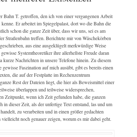
 Bahn T. getroffen, den ich von einer vergangenen Arbeit
enne. Er arbeitet im Spiegelpalast, dort wo die Bahn die
lich schon die ganze Zeit über, dass wir uns, sei es am
er Straßenbahn treffen. Berichtete mir von Wäschekörben
r geschrieben, aus eine ausgeklügelt merkwürdige Weise
s gewisse Systemtheoretiker ihre allerhellste Freude daran
da kurze Nachrichten in unsere Telefone hinein. Zu diesem
gewisse Faszination auf mich ausübt, gibt es bereits einen
Texten, die auf der Festplatte im Rechenzentrum
anze Rest der Dateien liegt, die hier als Beweismittel einer
teilweise überlappen und teilweise widersprechen,
en Zeitpunkt, wenn ich Zeit gefunden habe, die ganzen
in dieser Zeit, als der unfertige Text entstand, las und um
 handelt, zu verarbeiten und in einen größer gedachten
vielleicht noch genauer zeigen, worum es mir dabei geht.