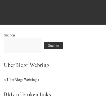
Suchen
Suchen
UberBlogr Webring
<
UberBlogr Webring
>
Bldv of broken links