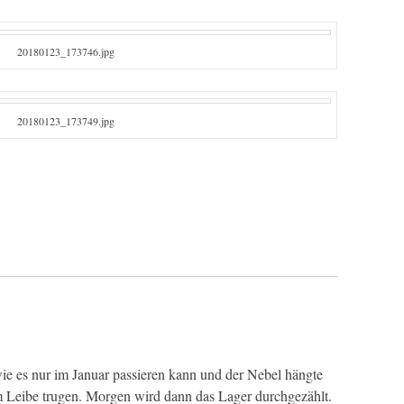
20180123_173746.jpg
20180123_173749.jpg
wie es nur im Januar passieren kann und der Nebel hängte
am Leibe trugen. Morgen wird dann das Lager durchgezählt.