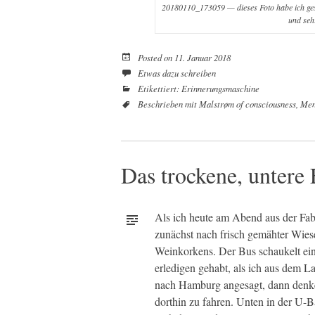
20180110_173059 — dieses Foto habe ich gest
und sehr
Posted on
11. Januar 2018
Etwas dazu schreiben
Etikettiert:
Erinnerungsmaschine
Beschrieben mit
Malstrøm of consciousness
,
Men
Das trockene, untere
Als ich heute am Abend aus der Fab
zunächst nach frisch gemähter Wies
Weinkorkens. Der Bus schaukelt ei
erledigen gehabt, als ich aus dem 
nach Hamburg angesagt, dann denke i
dorthin zu fahren. Unten in der U-Ba