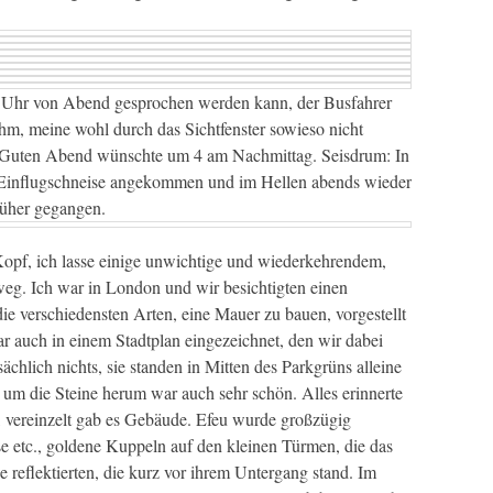
 Uhr von Abend gesprochen werden kann, der Busfahrer
 ihm, meine wohl durch das Sichtfenster sowieso nicht
en Guten Abend wünschte um 4 am Nachmittag. Seisdrum: In
influgschneise angekommen und im Hellen abends wieder
rüher gegangen.
opf, ich lasse einige unwichtige und wiederkehrendem,
 weg. Ich war in London und wir besichtigten einen
ie verschiedensten Arten, eine Mauer zu bauen, vorgestellt
 auch in einem Stadtplan eingezeichnet, den wir dabei
chlich nichts, sie standen in Mitten des Parkgrüns alleine
k um die Steine herum war auch sehr schön. Alles erinnerte
, vereinzelt gab es Gebäude. Efeu wurde großzügig
 etc., goldene Kuppeln auf den kleinen Türmen, die das
 reflektierten, die kurz vor ihrem Untergang stand. Im