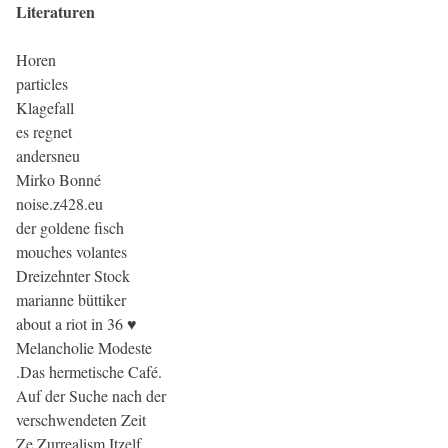
Literaturen
Horen
particles
Klagefall
es regnet
andersneu
Mirko Bonné
noise.z428.eu
der goldene fisch
mouches volantes
Dreizehnter Stock
marianne büttiker
about a riot in 36 ♥
Melancholie Modeste
.Das hermetische Café.
Auf der Suche nach der
verschwendeten Zeit
Ze Zurrealism Itzelf