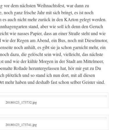
g vor dem nächsten Weihnachtsfest, war dann zu
noch ganz frische Jahr mit sich bringt, es ist noch
n es auch nicht mehr zurück in den KArton gelegt werden.
pannhagengarten stand, aber wie soll ich denn den Geruch
icht wie nasses Papier, dass an einer Straße steht und wie
wie der Regen am Abend, ein Bus, noch mit Dieselmotor,
nseite noch anhält, es gibt sie ja schon garnicht mehr, ein
noch dazu, die gelöscht sein wird, vielleicht, das nächste
t und wie der kühle Morgen in der Stadt am Mittelmeer,
malte Rollade heruntergelassen hat, hör mir gut zu Du
ch plötzlich und so stand ich nun dort, mit all diesen
t mehr haben und deshalb fast schon selber Geister sind.
20180123_173732.jpg
20180123_173741.jpg