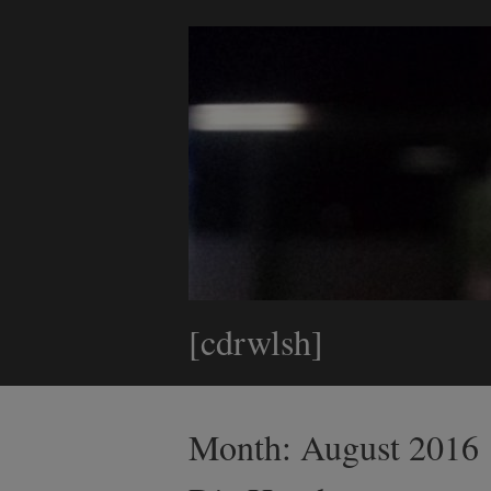
[cdrwlsh]
Month:
August 2016