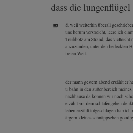
dass die lungenflügel
& weil weiterhin überall geschriebe
uns herum verstreicht, leere ich einm
Treibholz am Strand, das vielleicht
anzuzünden, unter den bedeckten H
freien Welt.
der mann gestern abend erzählt er ha
u-bahn in den außenbereich meines sic
nachhause da können wir noch schön 
erzählt vor dem schlafengehen denkt
leben erzählt totgeschlagen hab ich
ärgern kleines schnäppschen goodby