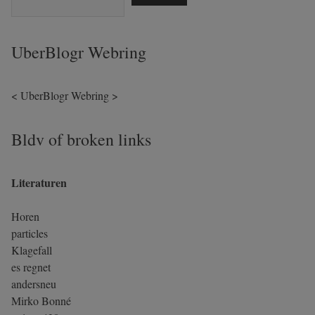
UberBlogr Webring
<
UberBlogr Webring
>
Bldv of broken links
Literaturen
Horen
particles
Klagefall
es regnet
andersneu
Mirko Bonné