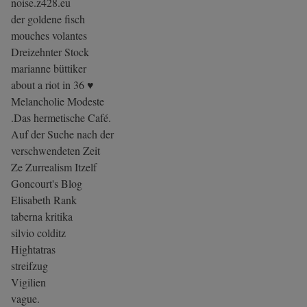
noise.z428.eu
der goldene fisch
mouches volantes
Dreizehnter Stock
marianne büttiker
about a riot in 36 ♥
Melancholie Modeste
.Das hermetische Café.
Auf der Suche nach der
verschwendeten Zeit
Ze Zurrealism Itzelf
Goncourt's Blog
Elisabeth Rank
taberna kritika
silvio colditz
Hightatras
streifzug
Vigilien
vague.