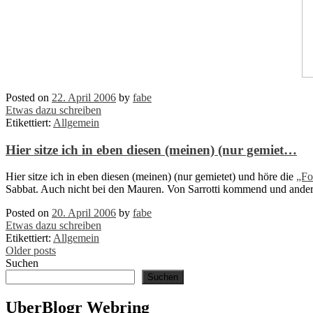
Posted on
22. April 2006
by
fabe
Etwas dazu schreiben
Etikettiert:
Allgemein
Hier sitze ich in eben diesen (meinen) (nur gemiet…
Hier sitze ich in eben diesen (meinen) (nur gemietet) und höre die
„Fo
Sabbat. Auch nicht bei den Mauren. Von Sarrotti kommend und ande
Posted on
20. April 2006
by
fabe
Etwas dazu schreiben
Etikettiert:
Allgemein
Posts
Older posts
Suchen
navigation
Suchen
UberBlogr Webring