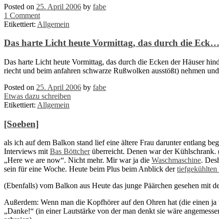
Posted on
25. April 2006
by
fabe
1 Comment
Etikettiert:
Allgemein
Das harte Licht heute Vormittag, das durch die Eck
Das harte Licht heute Vormittag, das durch die Ecken der Häuser hin
riecht und beim anfahren schwarze Rußwolken ausstößt) nehmen und
Posted on
25. April 2006
by
fabe
Etwas dazu schreiben
Etikettiert:
Allgemein
[Soeben]
als ich auf dem Balkon stand lief eine ältere Frau darunter entlang b
Interviews mit
Bas Böttcher
überreicht. Denen war der Kühlschrank. 
„Here we are now“. Nicht mehr. Mir war ja die
Waschmaschine
. Des
sein für eine Woche. Heute beim Plus beim Anblick der
tiefgekühlten 
(Ebenfalls) vom Balkon aus Heute das junge Päärchen gesehen mit d
Außerdem: Wenn man die Kopfhörer auf den Ohren hat (die einen ja vo
„Danke!“ (in einer Lautstärke von der man denkt sie wäre angemess