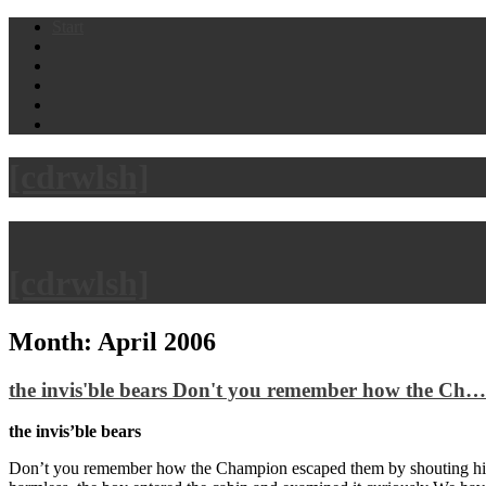
Skip
Start
to
content
[cdrwlsh]
[cdrwlsh]
Month:
April 2006
the invis'ble bears Don't you remember how the Ch…
the invis’ble bears
Don’t you remember how the Champion escaped them by shouting his b