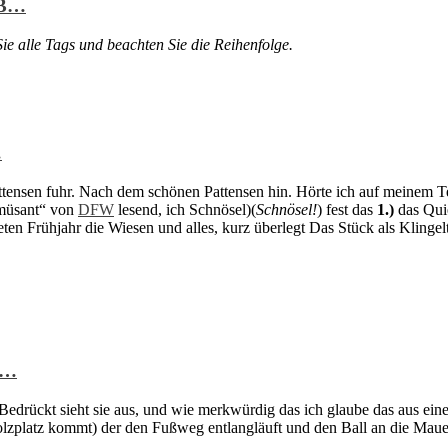
 B…
e alle Tags und beachten Sie die Reihenfolge.
…
tensen fuhr. Nach dem schönen Pattensen hin. Hörte ich auf meinem Te
 amüsant“ von
DFW
lesend, ich Schnösel)(
Schnösel!
) fest das
1.)
das Qui
teten Frühjahr die Wiesen und alles, kurz überlegt Das Stück als Klinge
 …
Bedrückt sieht sie aus, und wie merkwürdig das ich glaube das aus ein
platz kommt) der den Fußweg entlangläuft und den Ball an die Mauer t