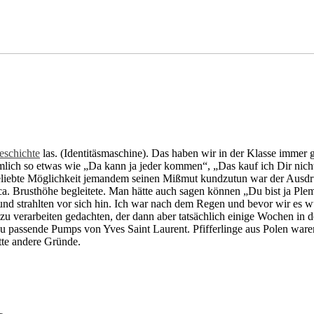
eschichte
las. (Identitäsmaschine). Das haben wir in der Klasse immer 
mlich so etwas wie „Da kann ja jeder kommen“, „Das kauf ich Dir nicht 
beliebte Möglichkeit jemandem seinen Mißmut kundzutun war der Ausd
a. Brusthöhe begleitete. Man hätte auch sagen können „Du bist ja Ple
 strahlten vor sich hin. Ich war nach dem Regen und bevor wir es wu
zu verarbeiten gedachten, der dann aber tatsächlich einige Wochen in 
 passende Pumps von Yves Saint Laurent. Pfifferlinge aus Polen waren
atte andere Gründe.