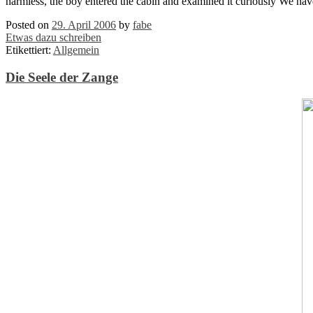
harmless, the boy entered the cabin and examined it curiously We have
Posted on
29. April 2006
by
fabe
Etwas dazu schreiben
Etikettiert:
Allgemein
Die Seele der Zange