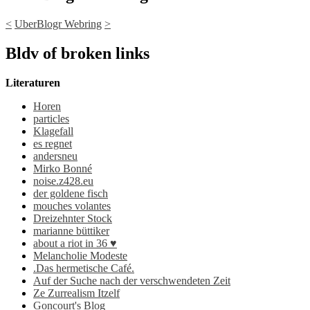
<
UberBlogr Webring
>
Bldv of broken links
Literaturen
Horen
particles
Klagefall
es regnet
andersneu
Mirko Bonné
noise.z428.eu
der goldene fisch
mouches volantes
Dreizehnter Stock
marianne büttiker
about a riot in 36 ♥
Melancholie Modeste
.Das hermetische Café.
Auf der Suche nach der verschwendeten Zeit
Ze Zurrealism Itzelf
Goncourt's Blog