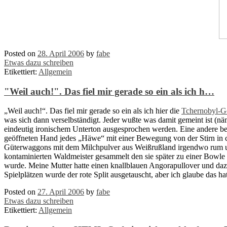
Posted on
28. April 2006
by
fabe
Etwas dazu schreiben
Etikettiert:
Allgemein
"Weil auch!". Das fiel mir gerade so ein als ich h…
„Weil auch!“. Das fiel mir gerade so ein als ich hier die
Tchernobyl-G
was sich dann verselbständigt. Jeder wußte was damit gemeint ist (nä
eindeutig ironischem Unterton ausgesprochen werden. Eine andere 
geöffneten Hand jedes „Häwe“ mit einer Bewegung von der Stirn in c
Güterwaggons mit dem Milchpulver aus Weißrußland irgendwo rum und
kontaminierten Waldmeister gesammelt den sie später zu einer Bowle 
wurde. Meine Mutter hatte einen knallblauen Angorapullover und dazu
Spielplätzen wurde der rote Split ausgetauscht, aber ich glaube das h
Posted on
27. April 2006
by
fabe
Etwas dazu schreiben
Etikettiert:
Allgemein