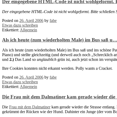
Der eingegebene HTML-Code ist nicht wohlgeformt.
Der eingegebene HTML-Code ist nicht wohlgeformt. Bitte schließen Si
Posted on
26. April 2006
by
fabe
Etwas dazu schreiben
Etikettiert:
Allgemein
Als ich heute (zum wiederholten Male) im Bus saß u
Als ich heute (zum wiederholten Male) im Bus saß und ins schöne Pat
Piano) und stellte gleichzeitig (und derweil auch noch „Schrecklich
und
2.)
Das Land so
unglaublich
grün ist, auch jetzt schon im verspä
Ihre Cookies konnten nicht erkannt werden. Polly wants a Cracker.
Posted on
26. April 2006
by
fabe
Etwas dazu schreiben
Etikettiert:
Allgemein
Die Frau mit dem Dalmatiner kam gerade wieder die
Die
Frau mit dem Dalmatiner
kam gerade wieder die Strasse entlang. 
gekrümmt der Rücken wie der Hund. Dahinter ein Junge (der vom Bolz