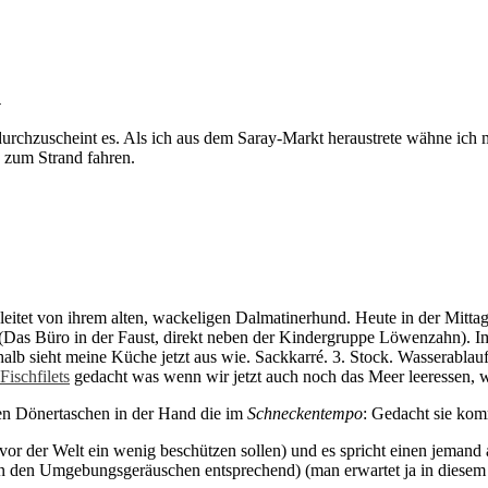
…
durchzuscheint es. Als ich aus dem Saray-Markt heraustrete wähne ich m
 zum Strand fahren.
egleitet von ihrem alten, wackeligen Dalmatinerhund. Heute in der Mitta
(Das Büro in der Faust, direkt neben der Kindergruppe Löwenzahn). 
halb sieht meine Küche jetzt aus wie. Sackkarré. 3. Stock. Wasserablau
Fischfilets
gedacht was wenn wir jetzt auch noch das Meer leeressen, 
en Dönertaschen in der Hand die im
Schneckentempo
: Gedacht sie kom
r der Welt ein wenig beschützen sollen) und es spricht einen jemand a
en den Umgebungsgeräuschen entsprechend) (man erwartet ja in diesem