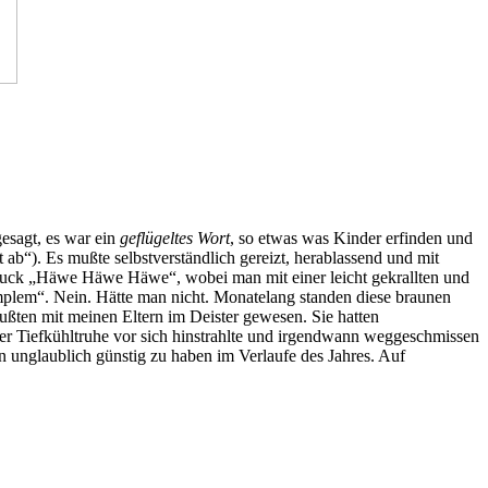
gesagt, es war ein
geflügeltes Wort
, so etwas was Kinder erfinden und
ab“). Es mußte selbstverständlich gereizt, herablassend und mit
ruck „Häwe Häwe Häwe“, wobei man mit einer leicht gekrallten und
mplem“. Nein. Hätte man nicht. Monatelang standen diese braunen
ßten mit meinen Eltern im Deister gewesen. Sie hatten
der Tiefkühltruhe vor sich hinstrahlte und irgendwann weggeschmissen
 unglaublich günstig zu haben im Verlaufe des Jahres. Auf