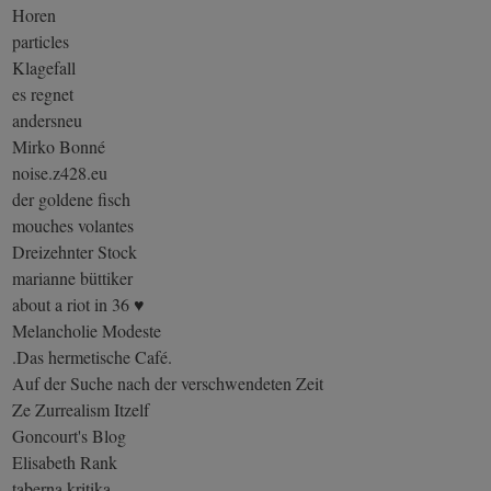
Horen
particles
Klagefall
es regnet
andersneu
Mirko Bonné
noise.z428.eu
der goldene fisch
mouches volantes
Dreizehnter Stock
marianne büttiker
about a riot in 36 ♥
Melancholie Modeste
.Das hermetische Café.
Auf der Suche nach der verschwendeten Zeit
Ze Zurrealism Itzelf
Goncourt's Blog
Elisabeth Rank
taberna kritika