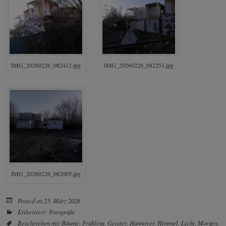
IMG_20260226_082412.jpg
IMG_20260226_082251.jpg
IMG_20260226_082005.jpg
Posted on
25. März 2026
Etikettiert:
Fotografie
Beschrieben mit
Bäume
,
Frühling
,
Geister
,
Hannover
,
Himmel
,
Licht
,
Morgen
,