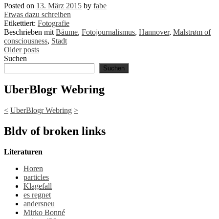
Posted on
13. März 2015
by
fabe
Etwas dazu schreiben
Etikettiert:
Fotografie
Beschrieben mit
Bäume
,
Fotojournalismus
,
Hannover
,
Malstrøm of
consciousness
,
Stadt
Posts
Older posts
Suchen
navigation
Suchen
UberBlogr Webring
<
UberBlogr Webring
>
Bldv of broken links
Literaturen
Horen
particles
Klagefall
es regnet
andersneu
Mirko Bonné