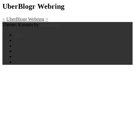
UberBlogr Webring
<
UberBlogr Webring
>
Theme: Kirumo by
johnregan3
.
Start