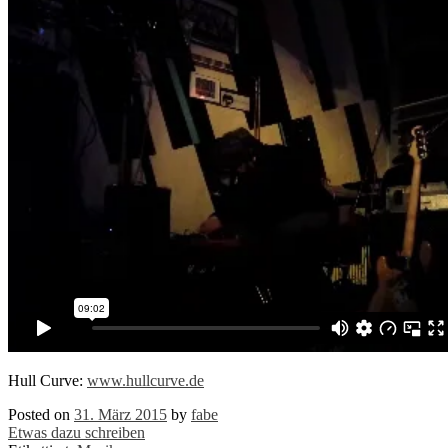
Hull Curve:
www.hullcurve.de
Posted on
31. März 2015
by
fabe
Etwas dazu schreiben