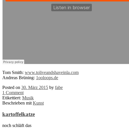
Tom Smith:
www.toliveandshaveinla.com
Andreas Brüning:
1ooloops.de
Posted on
30. März 2015
by
fabe
1 Comment
Etikettiert:
Musik
Beschrieben mit
Kunst
kartoffelkatze
noch schläft das