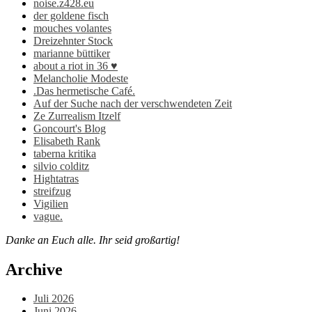
noise.z428.eu
der goldene fisch
mouches volantes
Dreizehnter Stock
marianne büttiker
about a riot in 36 ♥
Melancholie Modeste
.Das hermetische Café.
Auf der Suche nach der verschwendeten Zeit
Ze Zurrealism Itzelf
Goncourt's Blog
Elisabeth Rank
taberna kritika
silvio colditz
Hightatras
streifzug
Vigilien
vague.
Danke an Euch alle. Ihr seid großartig!
Archive
Juli 2026
Juni 2026