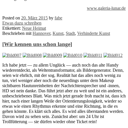
www.galeria-lunar.de
Posted on
20. März 2015
by
fabe
Etwas dazu schreiben
Etikettiert:
Neue Heimat
Beschrieben mit
Hannover
,
Kunst
,
Stadt
,
Verhinderte Kunst
[Wir kennen uns schon lange]
Ich habe jetzt — zu allem Unglück — auch noch das alte Handy
wiederentdeckt, als Weltentransformator, als Bildergenerator. Denn,
seien wir ehrlich, mit der sog. Realität hat das alles noch wenig zu
tun, viel weniger aber noch die neuerdings unter dem Makeup
sichtbaren Hautunreinheiten der Nachrichtensprecher und -innen,
HD sei nein danke. Das führt jetzt aber zu weit und ist ein anderes,
unbeschriebenes Blatt. Was mich jetzt gerade froh macht ist, dass ich
hier, nach einer langen Weile der Orientierungslosigkeit, wieder so
etwas wie einen Rhythmus erkenne und eine Richtung, in die es
gehen könnte. Es klärt sich alles. Es wird alles überstanden werden.
Davon wird zu sehen sein. Zunächst aber: um 24 Uhr ist
Trollfütterung — sie dürfen wieder ohne Ticket rein!