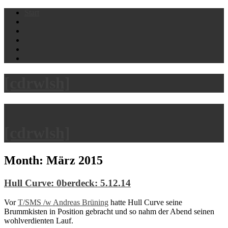
Skip
Start
to
content
[cdrwlsh]
[cdrwlsh]
Month:
März 2015
Hull Curve: 0berdeck: 5.12.14
Vor
T/SMS /w Andreas Brüning
hatte Hull Curve seine
Brummkisten in Position gebracht und so nahm der Abend seinen
wohlverdienten Lauf.