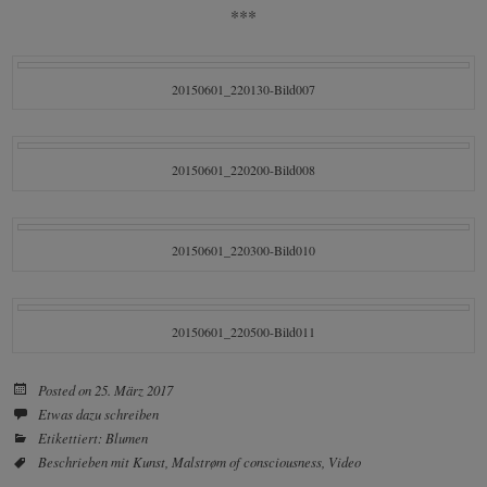
***
20150601_220130-Bild007
20150601_220200-Bild008
20150601_220300-Bild010
20150601_220500-Bild011
Posted on
25. März 2017
Etwas dazu schreiben
Etikettiert:
Blumen
Beschrieben mit
Kunst
,
Malstrøm of consciousness
,
Video