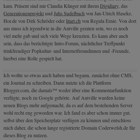
kam. Präsent sind mir Claudia Klinger mit ihrem
Digidiary
, das
Generationenprojekt
und
Juhs Sudelbuch
von Jan-Ulrich Haseke,
Hor.de von Dirk Schröder oder
litart.ch
von Regula Ernie. Von dort
aus muss ich irgendwie in die Antville geraten sein, wo es noch
viel mehr gab und sich viele Wege kreuzten. Es kann aber auch
sein, dass das berüchtigte Intro-Forum, nächtlicher Treffpunkt
trinkfreudiger Popkultur- und Internetfreundinnen und -Freunde,
hierbei eine Rolle gespielt hat.
Ich wollte so etwas auch haben und begann, zunächst ohne CMS,
ein Journal zu schreiben. Dann nutzte ich die Plattform
Blogger.com, die damals™ weder über eine Kommentarfunktion
verfügte, noch zu Google gehörte. Auf Antville wurden keine
neuen Blogs mehr aufgemacht, da es auf dem bestehenden Server
wohl recht eng geworden war. Ich fand es aber schon immer gut,
selbst über den Speicherplatz verfügen zu können und entschloss
mich daher, die schon lange registrierte Domain Coderwelsh.de für
dieses Blog zu nutzen.