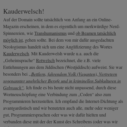
Kauderwelsch!
Auf der Domain sollte tatsächlich von Anfang an ein Online-
Magazin erscheinen, in dem es eigentlich um merkwürdige Nerd-
Spinnereien, wie
Transhumanismus
und
ob Beamen tatsächlich
möglich ist
, gehen sollte. Bei dem von mir dafür ausgedachten
Neologismus handelt sich um eine Anglifizierung des Wortes
Kauderwelsch
. Mit Kauderwelsh wurde u.a. auch die
„Geheimsprache“
Rotwelsch
bezeichnet, die z.B. viele
Entlehnungen aus dem Jiddischen (Westjiddisch) aufweist. Sie war
besonders bei
„Bettlern, fahrendem Volk (Vaganten), Vertretern
sogenannter unehrlicher Berufe und in kriminellen Subkulturen in
Gebrauch“
.
Ich finde es bis heute nicht unpassend, durch diese
Wortneuschöpfung eine Verbindung zum „Coden“ also zum
Programmieren herzustellen. Ich empfand die Internet-Dichtung als
avantgardistisch und wir benutzten auch alle, mehr oder weniger
gut, Programmiersprachen oder was wir dafür hielten und
verbanden diese mit der der Kunst des Schreibens (oder was wir