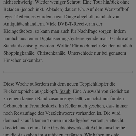
nicht schwierig. Wieder weniger Schrott. Eine Tour hin/rück ohne
Beladen (jedoch inkl. Abladen) dauert ½h. Auf dem Wertstoffhof
reges Treiben, es wurden sogar Dinge abgeholt, nämlich von
Antiquitätenhändlern. Viele DVB-T-Receiver in der
Kleingerätebox, so kann man auch für Nachfrage sorgen, indem
nämlich aus reiner Digitalisierungshysterie gerade mal 10 Jahre alte
Standards entsorgt werden. Wofür? Für noch mehr Sender, nämlich
Shoppingkanäle, Christenkanäle, Unterschiede nur bei genauem
Hinsehen erkennbar.
Diese Woche außerdem mit dem neuen Teppichklopfer die
Flickenteppiche ausgeklopft.
Staub
. Eine Auswahl von Gedichten
zu einem kleinen Band zusammengestellt, zunächst nur für den
Gebrauch im Freundeskreis. Im Keller auch gesehen, dass immer
noch Restauflage des
VersSchwoerer
vorhanden ist. Die wird
demnächst auf kleinen Touren im Stadtgebiet verteilt, vielleicht
dass ich auch einmal die
Geschichtswerkstatt Achim
anschreibe,
um die Ausgaben im Archiv zu ergänzen. Wir haben uns nie