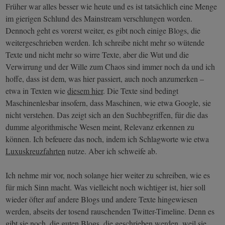
Früher war alles besser wie heute und es ist tatsächlich eine Menge
im gierigen Schlund des Mainstream verschlungen worden.
Dennoch geht es vorerst weiter, es gibt noch einige Blogs, die
weitergeschrieben werden. Ich schreibe nicht mehr so wütende
Texte und nicht mehr so wirre Texte, aber die Wut und die
Verwirrung und der Wille zum Chaos sind immer noch da und ich
hoffe, dass ist dem, was hier passiert, auch noch anzumerken –
etwa in Texten wie
diesem hier
. Die Texte sind bedingt
Maschinenlesbar insofern, dass Maschinen, wie etwa Google, sie
nicht verstehen. Das zeigt sich an den Suchbegriffen, für die das
dumme algorithmische Wesen meint, Relevanz erkennen zu
können. Ich befeuere das noch, indem ich Schlagworte wie etwa
Luxuskreuzfahrten
nutze. Aber ich schweife ab.
Ich nehme mir vor, noch solange hier weiter zu schreiben, wie es
für mich Sinn macht. Was vielleicht noch wichtiger ist, hier soll
wieder öfter auf andere Blogs und andere Texte hingewiesen
werden, abseits der tosend rauschenden Twitter-Timeline. Denn es
gibt sie noch, die guten Blogs, die geschrieben werden, weil sie