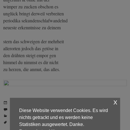
wimper zu zucken obschon es
unglück bringt derweil verbreiten
periodika sekundenschlafwandelnd
neueste erkenntnisse zu deinem
stern das schweigen der mehrheit
allerorten jedoch das getöse in
den drähten steigt empor gen
himmel du nimmst es dir nicht
zu herzen, die anmut, das alles.
x
Posted on
26. März 2017
Etwas dazu schreiben
Diese Website verwendet Cookies. Es wird
Etikettiert:
Literatur
nichts getrackt und es werden keine
Beschrieben mit
Gedichte
Statistiken ausgewertet. Danke.