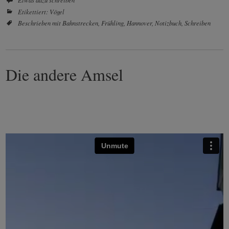
Etikettiert:
Vögel
Beschrieben mit
Bahnstrecken
,
Frühling
,
Hannover
,
Notizbuch
,
Schreiben
Die andere Amsel