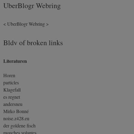
UberBlogr Webring
<
UberBlogr Webring
>
Bldv of broken links
Literaturen
Horen
particles
Klagefall
es regnet
andersneu
Mirko Bonné
noise.z428.eu
der goldene fisch
mouches volantes