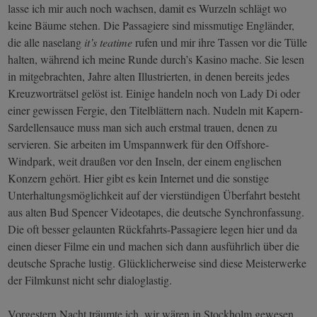
lasse ich mir auch noch wachsen, damit es Wurzeln schlägt wo
keine Bäume stehen. Die Passagiere sind missmutige Engländer,
die alle naselang
it’s teatime
rufen und mir ihre Tassen vor die Tülle
halten, während ich meine Runde durch’s Kasino mache. Sie lesen
in mitgebrachten, Jahre alten Illustrierten, in denen bereits jedes
Kreuzworträtsel gelöst ist. Einige handeln noch von Lady Di oder
einer gewissen Fergie, den Titelblättern nach. Nudeln mit Kapern-
Sardellensauce muss man sich auch erstmal trauen, denen zu
servieren. Sie arbeiten im Umspannwerk für den Offshore-
Windpark, weit draußen vor den Inseln, der einem englischen
Konzern gehört. Hier gibt es kein Internet und die sonstige
Unterhaltungsmöglichkeit auf der vierstündigen Überfahrt besteht
aus alten Bud Spencer Videotapes, die deutsche Synchronfassung.
Die oft besser gelaunten Rückfahrts-Passagiere legen hier und da
einen dieser Filme ein und machen sich dann ausführlich über die
deutsche Sprache lustig. Glücklicherweise sind diese Meisterwerke
der Filmkunst nicht sehr dialoglastig.
Vorgestern Nacht träumte ich, wir wären in Stockholm gewesen