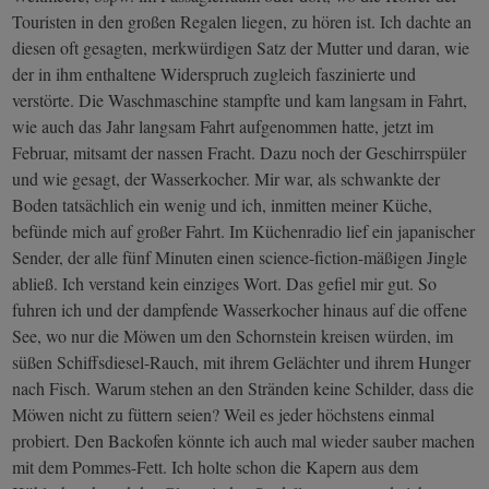
Touristen in den großen Regalen liegen, zu hören ist. Ich dachte an
diesen oft gesagten, merkwürdigen Satz der Mutter und daran, wie
der in ihm enthaltene Widerspruch zugleich faszinierte und
verstörte. Die Waschmaschine stampfte und kam langsam in Fahrt,
wie auch das Jahr langsam Fahrt aufgenommen hatte, jetzt im
Februar, mitsamt der nassen Fracht. Dazu noch der Geschirrspüler
und wie gesagt, der Wasserkocher. Mir war, als schwankte der
Boden tatsächlich ein wenig und ich, inmitten meiner Küche,
befünde mich auf großer Fahrt. Im Küchenradio lief ein japanischer
Sender, der alle fünf Minuten einen science-fiction-mäßigen Jingle
abließ. Ich verstand kein einziges Wort. Das gefiel mir gut. So
fuhren ich und der dampfende Wasserkocher hinaus auf die offene
See, wo nur die Möwen um den Schornstein kreisen würden, im
süßen Schiffsdiesel-Rauch, mit ihrem Gelächter und ihrem Hunger
nach Fisch. Warum stehen an den Stränden keine Schilder, dass die
Möwen nicht zu füttern seien? Weil es jeder höchstens einmal
probiert. Den Backofen könnte ich auch mal wieder sauber machen
mit dem Pommes-Fett. Ich holte schon die Kapern aus dem