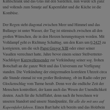
Kühlschrank und das Glas mit den Sardellen, nun wurde ich ganz
und vollends zum Smutje auf Kapernfahrt und die Küche ist die
Kombüse.
Der Regen steht diagonal zwischen Meer und Himmel und das
Bullauge ist unter Wasser, der Tag ist stürmisch zwischen all den
großen Wünschen, die in den Herzen herumgetragen werden. Mit
Volldampf geht es Richtung Schalttag, um den Kurs um
0,2425
zu
korrigieren, um die sich
Papst Gregor XIII
oder einer seiner
Vasallen verrechnet hatte, Jahre bevor einem seiner Stellvertreter-
Nachfolger
Kurzwellensender
zur Verkündung seiner sog. frohen
Botschaft an die ganze Welt und das Universum zur Verfügung
standen. Die Verkündung der einigermaßen korrekten Uhrzeit circa
alle Stunde einmal ist von großer Bedeutung, ob im Radio oder per
Glockenschlag vom Turme herab. Denn wer die endliche Zeit der
Menschen kontrolliert, der kann auch das Wesen der Unendlichkeit
deuten. Auch für die Schifffahrt, denn nach ihr berechnen wir
unseren Standort und unsere Standpunkte, für
alle die mit uns auf
Kapernfahrt fahren
. Einen Bart habe ich bereits und das Holzbein