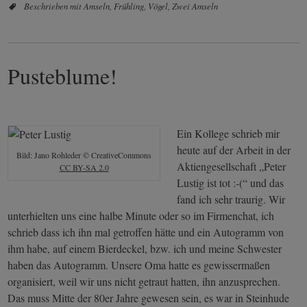
Beschrieben mit
Amseln
,
Frühling
,
Vögel
,
Zwei Amseln
Pusteblume!
Ein Kollege schrieb mir
heute auf der Arbeit in der
Bild: Jano Rohleder © CreativeCommons
Aktiengesellschaft „Peter
CC BY-SA 2.0
Lustig ist tot :-(“ und das
fand ich sehr traurig. Wir
unterhielten uns eine halbe Minute oder so im Firmenchat, ich
schrieb dass ich ihn mal getroffen hätte und ein Autogramm von
ihm habe, auf einem Bierdeckel, bzw. ich und meine Schwester
haben das Autogramm. Unsere Oma hatte es gewissermaßen
organisiert, weil wir uns nicht getraut hatten, ihn anzusprechen.
Das muss Mitte der 80er Jahre gewesen sein, es war in Steinhude