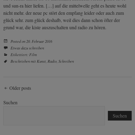
und sun-ra hier liefen. […] auf die mittelwelle geht es heute wohl
nicht mehr. der neue pc stört den empfang leider oder auch zum
glück sehr. zum glück deshalb, weil dies dann schon öfter der
grund war, die kiste auszuschalten und radio zu hören.
Posted on
20. Februar 2016
Etwas dazu schreiben
Etikettiert:
Film
Beschrieben mit
Kunst
,
Radio
,
Schreiben
Posts
Older posts
navigation
Suchen
Suchen