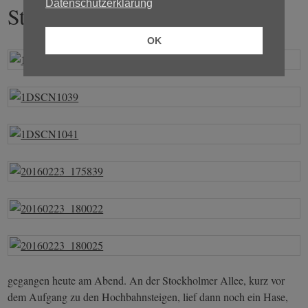
Datenschutzerklärung
Station zu Fuß
OK
gegangen heute am Abend. An der Stockholmer Allee, kurz vor
dem Aufgang zu den Hochbahnsteigen, lief dann noch ein Hase,