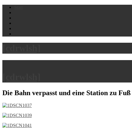
Skip
Start
to
content
[cdrwlsh]
[cdrwlsh]
Die Bahn verpasst und eine Station zu Fuß