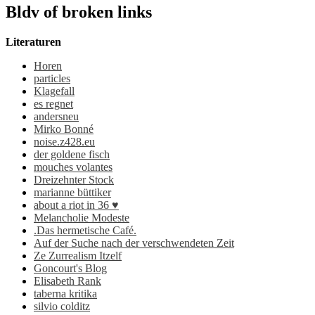
Bldv of broken links
Literaturen
Horen
particles
Klagefall
es regnet
andersneu
Mirko Bonné
noise.z428.eu
der goldene fisch
mouches volantes
Dreizehnter Stock
marianne büttiker
about a riot in 36 ♥
Melancholie Modeste
.Das hermetische Café.
Auf der Suche nach der verschwendeten Zeit
Ze Zurrealism Itzelf
Goncourt's Blog
Elisabeth Rank
taberna kritika
silvio colditz