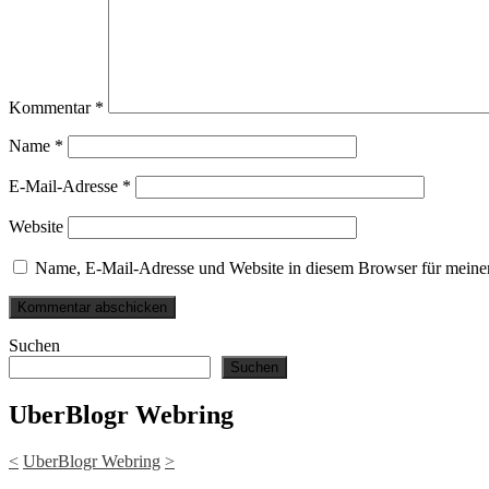
Kommentar
*
Name
*
E-Mail-Adresse
*
Website
Name, E-Mail-Adresse und Website in diesem Browser für meine
Suchen
Suchen
UberBlogr Webring
<
UberBlogr Webring
>