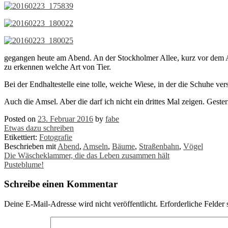
gegangen heute am Abend. An der Stockholmer Allee, kurz vor dem Auf
zu erkennen welche Art von Tier.
Bei der Endhaltestelle eine tolle, weiche Wiese, in der die Schuhe v
Auch die Amsel. Aber die darf ich nicht ein drittes Mal zeigen. Gester
Posted on
23. Februar 2016
by
fabe
Etwas dazu schreiben
Etikettiert:
Fotografie
Beschrieben mit
Abend
,
Amseln
,
Bäume
,
Straßenbahn
,
Vögel
Post
Die Wäscheklammer, die das Leben zusammen hält
Pusteblume!
navigation
Schreibe einen Kommentar
Deine E-Mail-Adresse wird nicht veröffentlicht.
Erforderliche Felder 