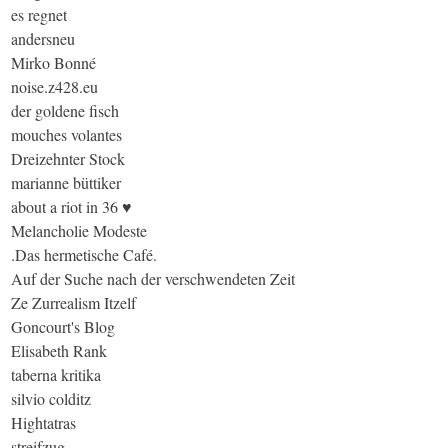
es regnet
andersneu
Mirko Bonné
noise.z428.eu
der goldene fisch
mouches volantes
Dreizehnter Stock
marianne büttiker
about a riot in 36 ♥
Melancholie Modeste
.Das hermetische Café.
Auf der Suche nach der verschwendeten Zeit
Ze Zurrealism Itzelf
Goncourt's Blog
Elisabeth Rank
taberna kritika
silvio colditz
Hightatras
streifzug