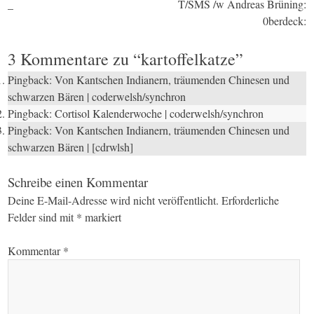
Post
_
T/SMS /w Andreas Brüning:
0berdeck:
navigation
3 Kommentare zu “
kartoffelkatze
”
Pingback:
Von Kantschen Indianern, träumenden Chinesen und
schwarzen Bären | coderwelsh/synchron
Pingback:
Cortisol Kalenderwoche | coderwelsh/synchron
Pingback:
Von Kantschen Indianern, träumenden Chinesen und
schwarzen Bären | [cdrwlsh]
Schreibe einen Kommentar
Deine E-Mail-Adresse wird nicht veröffentlicht.
Erforderliche
Felder sind mit
*
markiert
Kommentar
*