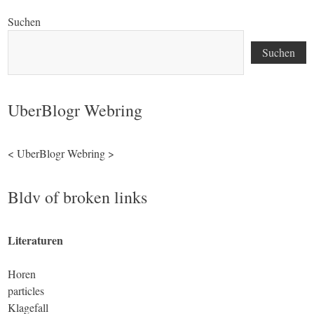
Suchen
Suchen
UberBlogr Webring
<
UberBlogr Webring
>
Bldv of broken links
Literaturen
Horen
particles
Klagefall