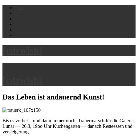
Skip
Start
to
content
[cdrwlsh]
[cdrwlsh]
Das Leben ist andauernd Kunst!
Bis es vorbei = und dann immer noch. Trauermarsch für die Galeria
Lunar — 26,3, 19oo Uhr Küchengarten — danach Resteessen und -
versteigerung.