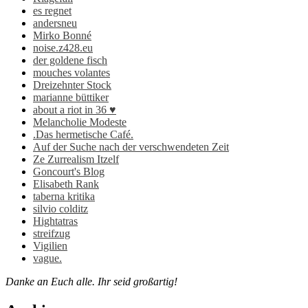
es regnet
andersneu
Mirko Bonné
noise.z428.eu
der goldene fisch
mouches volantes
Dreizehnter Stock
marianne büttiker
about a riot in 36 ♥
Melancholie Modeste
.Das hermetische Café.
Auf der Suche nach der verschwendeten Zeit
Ze Zurrealism Itzelf
Goncourt's Blog
Elisabeth Rank
taberna kritika
silvio colditz
Hightatras
streifzug
Vigilien
vague.
Danke an Euch alle. Ihr seid großartig!