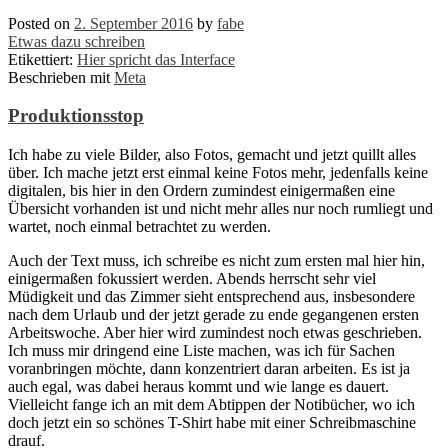
Posted on
2. September 2016
by
fabe
Etwas dazu schreiben
Etikettiert:
Hier spricht das Interface
Beschrieben mit
Meta
Produktionsstop
Ich habe zu viele Bilder, also Fotos, gemacht und jetzt quillt alles
über. Ich mache jetzt erst einmal keine Fotos mehr, jedenfalls keine
digitalen, bis hier in den Ordern zumindest einigermaßen eine
Übersicht vorhanden ist und nicht mehr alles nur noch rumliegt und
wartet, noch einmal betrachtet zu werden.
Auch der Text muss, ich schreibe es nicht zum ersten mal hier hin,
einigermaßen fokussiert werden. Abends herrscht sehr viel
Müdigkeit und das Zimmer sieht entsprechend aus, insbesondere
nach dem Urlaub und der jetzt gerade zu ende gegangenen ersten
Arbeitswoche. Aber hier wird zumindest noch etwas geschrieben.
Ich muss mir dringend eine Liste machen, was ich für Sachen
voranbringen möchte, dann konzentriert daran arbeiten. Es ist ja
auch egal, was dabei heraus kommt und wie lange es dauert.
Vielleicht fange ich an mit dem Abtippen der Notibücher, wo ich
doch jetzt ein so schönes T-Shirt habe mit einer Schreibmaschine
drauf.