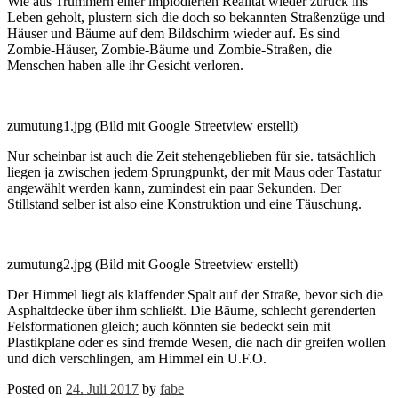
Wie aus Trümmern einer implodierten Realität wieder zurück ins
Leben geholt, plustern sich die doch so bekannten Straßenzüge und
Häuser und Bäume auf dem Bildschirm wieder auf. Es sind
Zombie-Häuser, Zombie-Bäume und Zombie-Straßen, die
Menschen haben alle ihr Gesicht verloren.
zumutung1.jpg (Bild mit Google Streetview erstellt)
Nur scheinbar ist auch die Zeit stehengeblieben für sie. tatsächlich
liegen ja zwischen jedem Sprungpunkt, der mit Maus oder Tastatur
angewählt werden kann, zumindest ein paar Sekunden. Der
Stillstand selber ist also eine Konstruktion und eine Täuschung.
zumutung2.jpg (Bild mit Google Streetview erstellt)
Der Himmel liegt als klaffender Spalt auf der Straße, bevor sich die
Asphaltdecke über ihm schließt. Die Bäume, schlecht gerenderten
Felsformationen gleich; auch könnten sie bedeckt sein mit
Plastikplane oder es sind fremde Wesen, die nach dir greifen wollen
und dich verschlingen, am Himmel ein U.F.O.
Posted on
24. Juli 2017
by
fabe