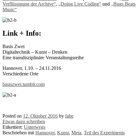
Verflüssigung der Archive“
,
„Doing Live Coding“
und
„Bugs Beats
Music“
Link + Info:
Basis Zwei
Digitaltechnik – Kunst – Denken
Eine transdisziplinäre Veranstaltungsreihe
Hannover, 1.10. – 24.11.2016
Verschiedene Orte
basiszwei.tumblr.com
Posted on
12. Oktober 2016
by
fabe
Etwas dazu schreiben
Etikettiert:
Unterwegs
Beschrieben mit
Hannover
,
Kunst
,
Meta
,
Teil des Experiments