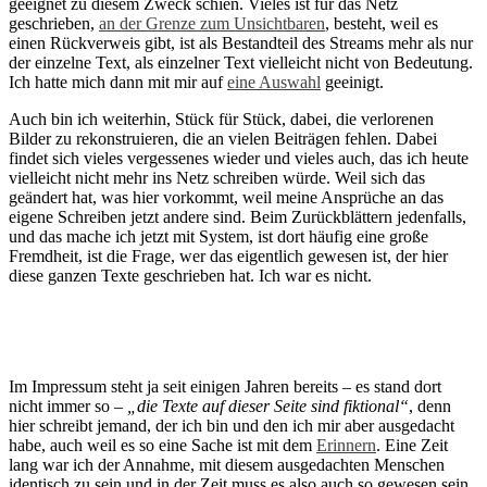
geeignet zu diesem Zweck schien. Vieles ist für das Netz
geschrieben,
an der Grenze zum Unsichtbaren
, besteht, weil es
einen Rückverweis gibt, ist als Bestandteil des Streams mehr als nur
der einzelne Text, als einzelner Text vielleicht nicht von Bedeutung.
Ich hatte mich dann mit mir auf
eine Auswahl
geeinigt.
Auch bin ich weiterhin, Stück für Stück, dabei, die verlorenen
Bilder zu rekonstruieren, die an vielen Beiträgen fehlen. Dabei
findet sich vieles vergessenes wieder und vieles auch, das ich heute
vielleicht nicht mehr ins Netz schreiben würde. Weil sich das
geändert hat, was hier vorkommt, weil meine Ansprüche an das
eigene Schreiben jetzt andere sind. Beim Zurückblättern jedenfalls,
und das mache ich jetzt mit System, ist dort häufig eine große
Fremdheit, ist die Frage, wer das eigentlich gewesen ist, der hier
diese ganzen Texte geschrieben hat. Ich war es nicht.
Im Impressum steht ja seit einigen Jahren bereits – es stand dort
nicht immer so –
„die Texte auf dieser Seite sind fiktional“
, denn
hier schreibt jemand, der ich bin und den ich mir aber ausgedacht
habe, auch weil es so eine Sache ist mit dem
Erinnern
. Eine Zeit
lang war ich der Annahme, mit diesem ausgedachten Menschen
identisch zu sein und in der Zeit muss es also auch so gewesen sein.