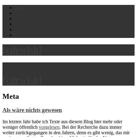
Skip
Start
to
content
[cdrwlsh]
[cdrwlsh]
Meta
Als wäre nichts gewesen
Im letzten Jahr habe ich Texte aus diesem Blog hier mehr oder
weniger öffentlich
vorgelesen
. Bei der Recherche dazu immer
weiter zurückgegangen in den Jahren, denn es gibt wenig, das mir