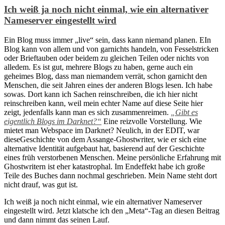
Ich weiß ja noch nicht einmal, wie ein alternativer
Nameserver eingestellt wird
Ein Blog muss immer „live“ sein, dass kann niemand planen. EIn
Blog kann von allem und von garnichts handeln, von Fesselstricken
oder Brieftauben oder beidem zu gleichen Teilen oder nichts von
alledem. Es ist gut, mehrere Blogs zu haben, gerne auch ein
geheimes Blog, dass man niemandem verrät, schon garnicht den
Menschen, die seit Jahren eines der anderen Blogs lesen. Ich habe
sowas. Dort kann ich Sachen reinschreiben, die ich hier nicht
reinschreiben kann, weil mein echter Name auf diese Seite hier
zeigt, jedenfalls kann man es sich zusammenreimen.
„Gibt es
eigentlich Blogs im Darknet?“
Eine reizvolle Vorstellung. Wie
mietet man Webspace im Darknet? Neulich, in der EDIT, war
dieseGeschichte von dem Assange-Ghostwriter, wie er sich eine
alternative Identität aufgebaut hat, basierend auf der Geschichte
eines früh verstorbenen Menschen. Meine persönliche Erfahrung mit
Ghostwritern ist eher katastrophal. Im Endeffekt habe ich große
Teile des Buches dann nochmal geschrieben. Mein Name steht dort
nicht drauf, was gut ist.
Ich weiß ja noch nicht einmal, wie ein alternativer Nameserver
eingestellt wird. Jetzt klatsche ich den „Meta“-Tag an diesen Beitrag
und dann nimmt das seinen Lauf.