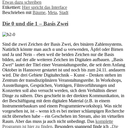
Etwas dazu schreiben
Etikettiert:
Hier spricht das Interface
Beschrieben mit
Bäume
,
Meta
,
Stadt
Die 0 und die 1 – Basis Zwei
Sind die zwei Zeichen der Basis Zwei, des binären Zahlensystems.
Natürlich könnte man auch α und ω verwenden, Äpfel oder Birnen
und Ja und Nein – eben weil die beiden Zeichen nur die Basis
bilden, auf der alle weiteren Zeichen im Digitalen aufbauen. „Basis
Zwei“ lautet der Titel einer Veranstaltungsreihe, die seit dem Anfang
Oktober in Hannover gestartet ist und noch bis zum 24.11. andauern
wird. Die drei Gebiete Digitaltechnik – Kunst – Denken stehen im
Zentrum der transdisziplinären Veranstaltungsreihe. In Workshops,
Ausstellungen, Gesprächen, Vorträgen, Filmvorführungen und
Konzerten soll also versucht werden, sich dem Verhältnis dieser
Dinge zu nähern. Dies geschieht in der direkten Kommunikation, in
der Beschäftigung mit dem digitalen Material (z.B. in einem
Instrumentebaukurs und einem Programmierworkshop). Was nicht
vorgesehen ist, ist – wenn ich es bei meiner schlampigen Recherche
nicht übersehen habe – ein Geschehen im Stream, also im virtuellen
Raum. Aber das muss ja auch nicht unbedingt. Das
komplette
Programm ist hier zu finden
. Besonders spannend finde ich
„Die