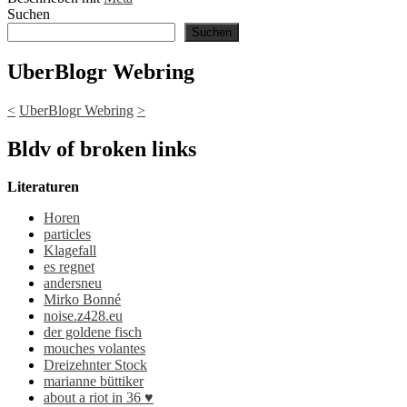
Suchen
Suchen
UberBlogr Webring
<
UberBlogr Webring
>
Bldv of broken links
Literaturen
Horen
particles
Klagefall
es regnet
andersneu
Mirko Bonné
noise.z428.eu
der goldene fisch
mouches volantes
Dreizehnter Stock
marianne büttiker
about a riot in 36 ♥