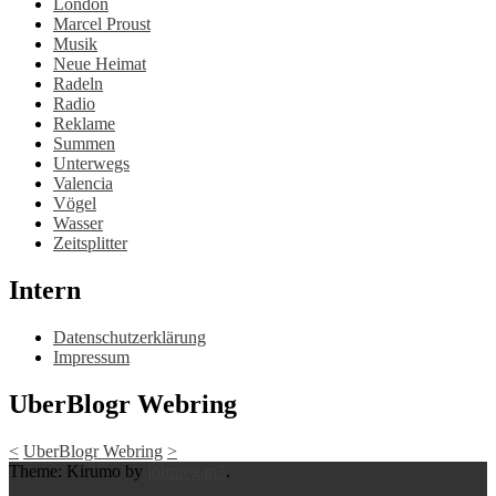
London
Marcel Proust
Musik
Neue Heimat
Radeln
Radio
Reklame
Summen
Unterwegs
Valencia
Vögel
Wasser
Zeitsplitter
Intern
Datenschutzerklärung
Impressum
UberBlogr Webring
<
UberBlogr Webring
>
Theme: Kirumo by
johnregan3
.