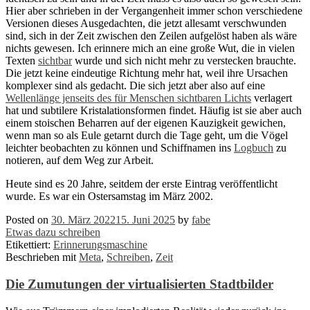
Hier aber schrieben in der Vergangenheit immer schon verschiedene
Versionen dieses Ausgedachten, die jetzt allesamt verschwunden
sind, sich in der Zeit zwischen den Zeilen aufgelöst haben als wäre
nichts gewesen. Ich erinnere mich an eine große Wut, die in vielen
Texten
sichtbar
wurde und sich nicht mehr zu verstecken brauchte.
Die jetzt keine eindeutige Richtung mehr hat, weil ihre Ursachen
komplexer sind als gedacht. Die sich jetzt aber also auf eine
Wellenlänge jenseits des für Menschen sichtbaren Lichts
verlagert
hat und subtilere Kristalationsformen findet. Häufig ist sie aber auch
einem stoischen Beharren auf der eigenen Kauzigkeit gewichen,
wenn man so als Eule getarnt durch die Tage geht, um die Vögel
leichter beobachten zu können und Schiffnamen ins
Logbuch
zu
notieren, auf dem Weg zur Arbeit.
Heute sind es 20 Jahre, seitdem der erste Eintrag veröffentlicht
wurde. Es war ein Ostersamstag im März 2002.
Posted on
30. März 2022
15. Juni 2025
by
fabe
Etwas dazu schreiben
Etikettiert:
Erinnerungsmaschine
Beschrieben mit
Meta
,
Schreiben
,
Zeit
Die Zumutungen der virtualisierten Stadtbilder