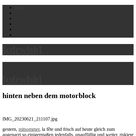
Skip
Start
to
content
[cdrwlsh]
[cdrwlsh]
hinten neben dem motorblock
IMG_20230621_211107.jpg
gestern,
mitsommer
, la fête und frisch auf heute gleich zum
augenarzt so einigermaßen jedenfalls. unauffällig und weiter. riskiere