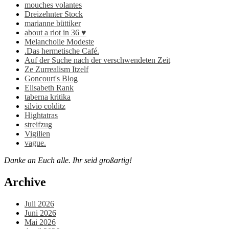
mouches volantes
Dreizehnter Stock
marianne büttiker
about a riot in 36 ♥
Melancholie Modeste
.Das hermetische Café.
Auf der Suche nach der verschwendeten Zeit
Ze Zurrealism Itzelf
Goncourt's Blog
Elisabeth Rank
taberna kritika
silvio colditz
Hightatras
streifzug
Vigilien
vague.
Danke an Euch alle. Ihr seid großartig!
Archive
Juli 2026
Juni 2026
Mai 2026