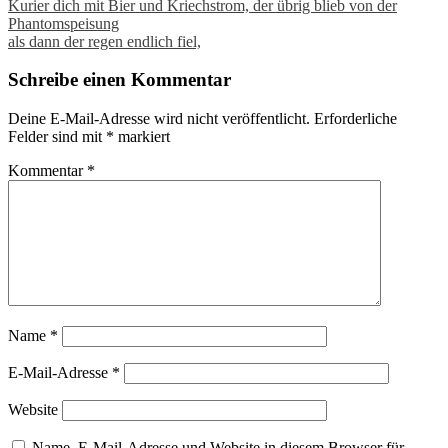
Post
Kurier dich mit Bier und Kriechstrom, der übrig blieb von der
Phantomspeisung
navigation
als dann der regen endlich fiel,
Schreibe einen Kommentar
Deine E-Mail-Adresse wird nicht veröffentlicht.
Erforderliche
Felder sind mit
*
markiert
Kommentar
*
Name
*
E-Mail-Adresse
*
Website
Name, E-Mail-Adresse und Website in diesem Browser für