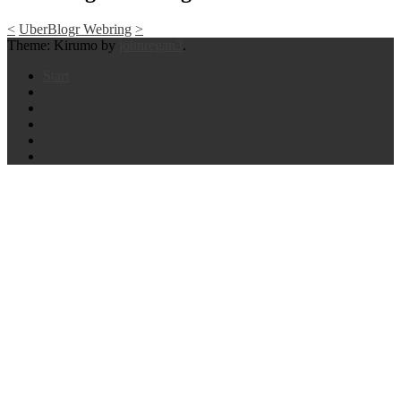
<
UberBlogr Webring
>
Theme: Kirumo by
johnregan3
.
Start