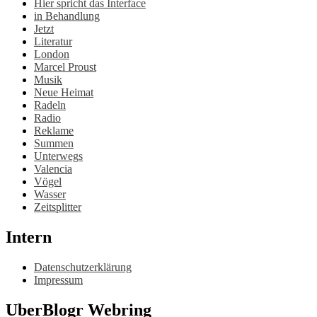
Hier spricht das Interface
in Behandlung
Jetzt
Literatur
London
Marcel Proust
Musik
Neue Heimat
Radeln
Radio
Reklame
Summen
Unterwegs
Valencia
Vögel
Wasser
Zeitsplitter
Intern
Datenschutzerklärung
Impressum
UberBlogr Webring