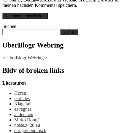
meinen nächsten Kommentar speichern.
Suchen
Suchen
UberBlogr Webring
<
UberBlogr Webring
>
Bldv of broken links
Literaturen
Horen
particles
Klagefall
es regnet
andersneu
Mirko Bonné
noise.z428.eu
der goldene fisch