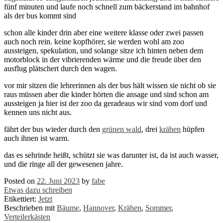
fünf minuten und laufe noch schnell zum bäckerstand im bahnhof
als der bus kommt sind
schon alle kinder drin aber eine weitere klasse oder zwei passen
auch noch rein. keine kopfhörer, sie werden wohl am zoo
aussteigen, spekulation, und solange sitze ich hinten neben dem
motorblock in der vibrierenden wärme und die freude über den
ausflug plätschert durch den wagen.
vor mir sitzen die lehrerinnen als der bus hält wissen sie nicht ob sie
raus müssen aber die kinder hörten die ansage und sind schon am
aussteigen ja hier ist der zoo da geradeaus wir sind vom dorf und
kennen uns nicht aus.
fährt der bus wieder durch den
grünen wald
, drei
krähen
hüpfen
auch ihnen ist warm.
das es sehrinde heißt, schützt sie was darunter ist, da ist auch wasser,
und die ringe all der gewesenen jahre.
Posted on
22. Juni 2023
by
fabe
Etwas dazu schreiben
Etikettiert:
Jetzt
Beschrieben mit
Bäume
,
Hannover
,
Krähen
,
Sommer
,
Verteilerkästen