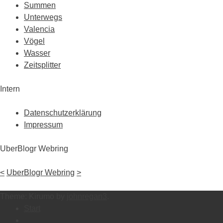
Summen
Unterwegs
Valencia
Vögel
Wasser
Zeitsplitter
Intern
Datenschutzerklärung
Impressum
UberBlogr Webring
<
UberBlogr Webring
>
Theme: Kirumo by
johnregan3
.
Start