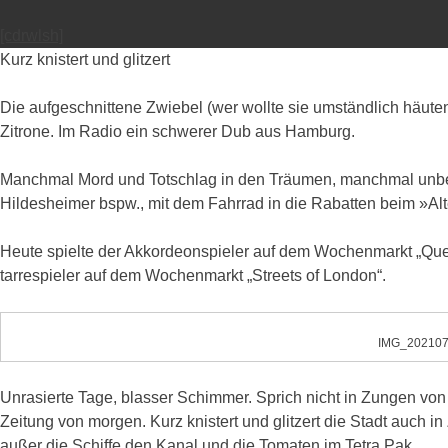
[cdrwlsh]
Kurz knistert und glitzert
Die aufgeschnittene Zwiebel (wer wollte sie umständlich häute
Zitrone. Im Radio ein schwerer Dub aus Hamburg.
Manchmal Mord und Totschlag in den Träumen, manchmal unbek
Hildesheimer bspw., mit dem Fahrrad in die Rabatten beim »Al
Heute spielte der Akkordeonspieler auf dem Wochenmarkt „Que sé
tarrespieler auf dem Wochenmarkt „Streets of London“.
IMG_202107
Unrasierte Tage, blasser Schimmer. Sprich nicht in Zungen von 
Zeitung von morgen. Kurz knistert und glitzert die Stadt auch 
außer die Schiffe den Kanal und die Tomaten im Tetra Pak.