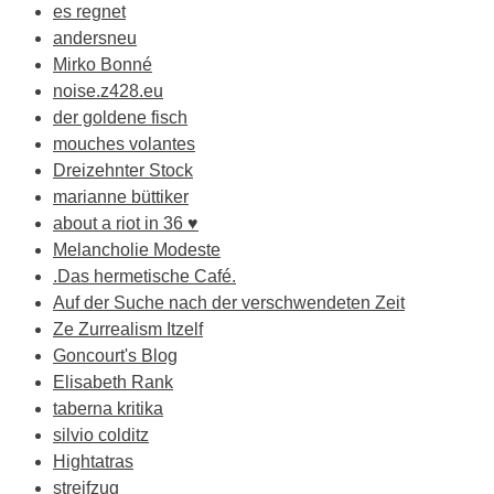
es regnet
andersneu
Mirko Bonné
noise.z428.eu
der goldene fisch
mouches volantes
Dreizehnter Stock
marianne büttiker
about a riot in 36 ♥
Melancholie Modeste
.Das hermetische Café.
Auf der Suche nach der verschwendeten Zeit
Ze Zurrealism Itzelf
Goncourt's Blog
Elisabeth Rank
taberna kritika
silvio colditz
Hightatras
streifzug