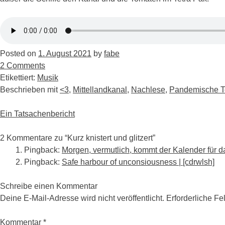
Posted on
1. August 2021
by
fabe
2 Comments
Etikettiert:
Musik
Beschrieben mit
<3
,
Mittellandkanal
,
Nachlese
,
Pandemische T
Post
Ein Tatsachenbericht
navigation
2 Kommentare zu “
Kurz knistert und glitzert
”
Pingback:
Morgen, vermutlich, kommt der Kalender für da
Pingback:
Safe harbour of unconsiousness | [cdrwlsh]
Schreibe einen Kommentar
Deine E-Mail-Adresse wird nicht veröffentlicht.
Erforderliche Fe
Kommentar
*