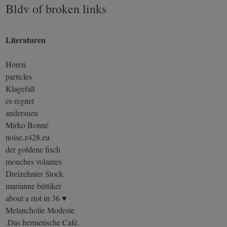
Bldv of broken links
Literaturen
Horen
particles
Klagefall
es regnet
andersneu
Mirko Bonné
noise.z428.eu
der goldene fisch
mouches volantes
Dreizehnter Stock
marianne büttiker
about a riot in 36 ♥
Melancholie Modeste
.Das hermetische Café.