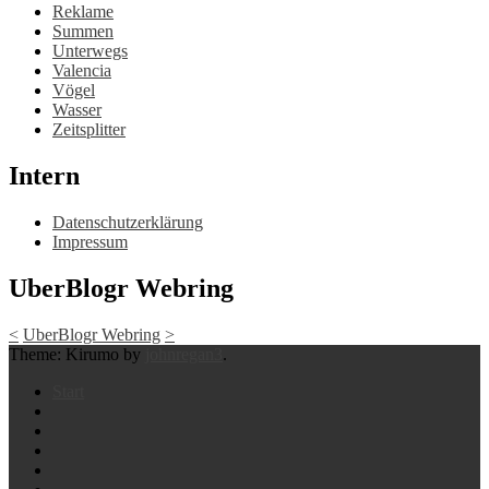
Reklame
Summen
Unterwegs
Valencia
Vögel
Wasser
Zeitsplitter
Intern
Datenschutzerklärung
Impressum
UberBlogr Webring
<
UberBlogr Webring
>
Theme: Kirumo by
johnregan3
.
Start