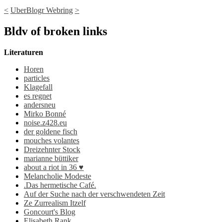
<
UberBlogr Webring
>
Bldv of broken links
Literaturen
Horen
particles
Klagefall
es regnet
andersneu
Mirko Bonné
noise.z428.eu
der goldene fisch
mouches volantes
Dreizehnter Stock
marianne büttiker
about a riot in 36 ♥
Melancholie Modeste
.Das hermetische Café.
Auf der Suche nach der verschwendeten Zeit
Ze Zurrealism Itzelf
Goncourt's Blog
Elisabeth Rank