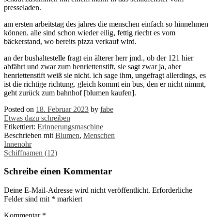
presseladen.
am ersten arbeitstag des jahres die menschen einfach so hinnehmen
können. alle sind schon wieder eilig, fettig riecht es vom
bäckerstand, wo bereits pizza verkauf wird.
an der bushaltestelle fragt ein älterer herr jmd., ob der 121 hier
abfährt und zwar zum henriettenstift, sie sagt zwar ja, aber
henriettenstift weiß sie nicht. ich sage ihm, ungefragt allerdings, es
ist die richtige richtung. gleich kommt ein bus, den er nicht nimmt,
geht zurück zum bahnhof [blumen kaufen].
Posted on
18. Februar 2023
by
fabe
Etwas dazu schreiben
Etikettiert:
Erinnerungsmaschine
Beschrieben mit
Blumen
,
Menschen
Post
Innenohr
Schiffnamen (12)
navigation
Schreibe einen Kommentar
Deine E-Mail-Adresse wird nicht veröffentlicht.
Erforderliche
Felder sind mit
*
markiert
Kommentar
*