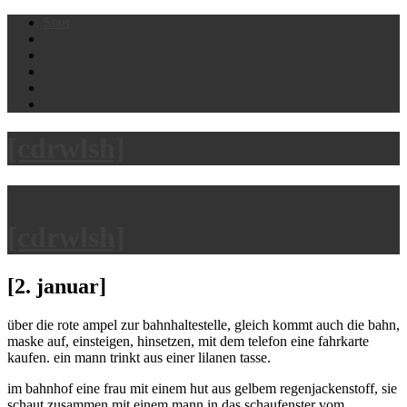
Skip
Start
to
content
[cdrwlsh]
[cdrwlsh]
[2. januar]
über die rote ampel zur bahnhaltestelle, gleich kommt auch die bahn,
maske auf, einsteigen, hinsetzen, mit dem telefon eine fahrkarte
kaufen. ein mann trinkt aus einer lilanen tasse.
im bahnhof eine frau mit einem hut aus gelbem regenjackenstoff, sie
schaut zusammen mit einem mann in das schaufenster vom