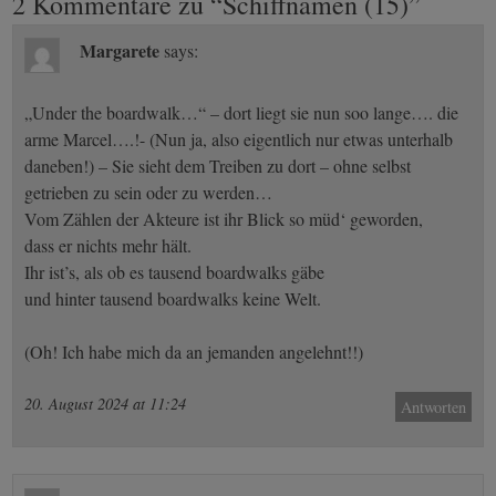
navigation
2 Kommentare zu “
Schiffnamen (15)
”
Margarete
says:
„Under the boardwalk…“ – dort liegt sie nun soo lange…. die
arme Marcel….!- (Nun ja, also eigentlich nur etwas unterhalb
daneben!) – Sie sieht dem Treiben zu dort – ohne selbst
getrieben zu sein oder zu werden…
Vom Zählen der Akteure ist ihr Blick so müd‘ geworden,
dass er nichts mehr hält.
Ihr ist’s, als ob es tausend boardwalks gäbe
und hinter tausend boardwalks keine Welt.
(Oh! Ich habe mich da an jemanden angelehnt!!)
20. August 2024 at 11:24
Antworten