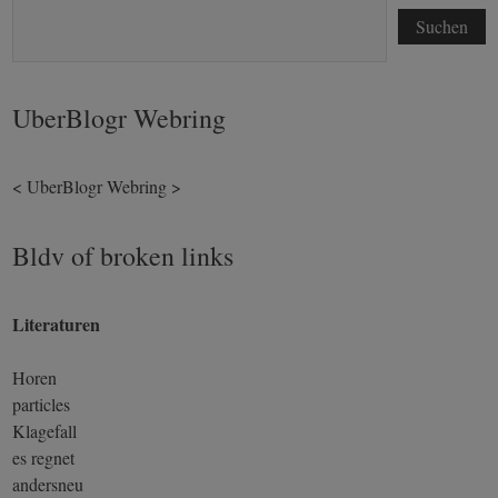
Suchen
UberBlogr Webring
<
UberBlogr Webring
>
Bldv of broken links
Literaturen
Horen
particles
Klagefall
es regnet
andersneu