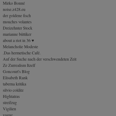
Mirko Bonné
noise.z428.eu
der goldene fisch
mouches volantes
Dreizehnter Stock
marianne büttiker
about a riot in 36 ♥
Melancholie Modeste
.Das hermetische Café.
Auf der Suche nach der verschwendeten Zeit
Ze Zurrealism Itzelf
Goncourt's Blog
Elisabeth Rank
taberna kritika
silvio colditz
Hightatras
streifzug
Vigilien
vague.