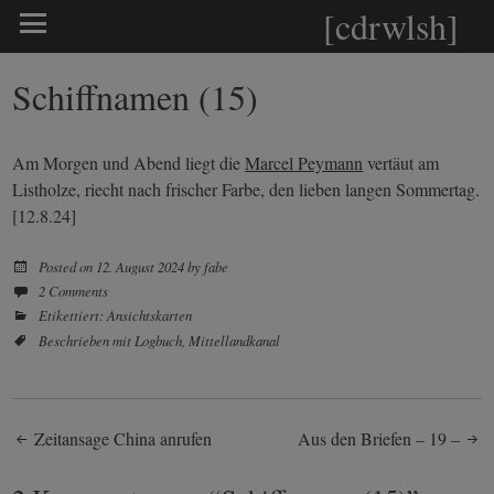
[cdrwlsh]
Schiffnamen (15)
Am Morgen und Abend liegt die
Marcel Peymann
vertäut am
Listholze, riecht nach frischer Farbe, den lieben langen Sommertag.
[12.8.24]
Posted on
12. August 2024
by
fabe
2 Comments
Etikettiert:
Ansichtskarten
Beschrieben mit
Logbuch
,
Mittellandkanal
Post
Zeitansage China anrufen
Aus den Briefen – 19 –