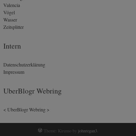
Valencia
Vögel
Wasser
Zeitsplitter
Intern
Datenschutzerklärung
Impressum
UberBlogr Webring
<
UberBlogr Webring
>
Theme: Kirumo by
johnregan3
.