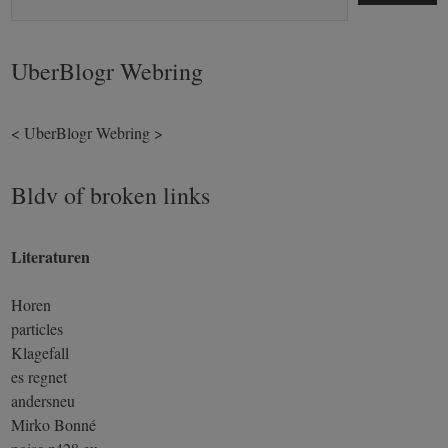
UberBlogr Webring
<
UberBlogr Webring
>
Bldv of broken links
Literaturen
Horen
particles
Klagefall
es regnet
andersneu
Mirko Bonné