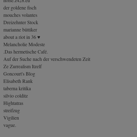
noise.z428.eu
der goldene fisch
mouches volantes
Dreizehnter Stock
marianne büttiker
about a riot in 36 ♥
Melancholie Modeste
.Das hermetische Café.
Auf der Suche nach der verschwendeten Zeit
Ze Zurrealism Itzelf
Goncourt's Blog
Elisabeth Rank
taberna kritika
silvio colditz
Hightatras
streifzug
Vigilien
vague.