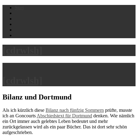
Skip
Start
to
content
[cdrwlsh]
[cdrwlsh]
Bilanz und Dortmund
Als ich kürzlich diese
Bilanz nach fünfzig Sommern
prüfte, musste
ich an Goncourts
Abschiedstext für Dortmund
denken. Wie nämlich
ein Ort immer auch gelebtes Leben bedeutet und mehr
zurückgelassen wird als ein paar Bücher. Das ist dort sehr schön
aufgeschrieben.