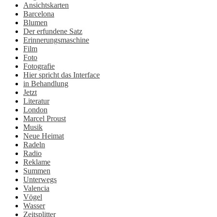
Ansichtskarten
Barcelona
Blumen
Der erfundene Satz
Erinnerungsmaschine
Film
Foto
Fotografie
Hier spricht das Interface
in Behandlung
Jetzt
Literatur
London
Marcel Proust
Musik
Neue Heimat
Radeln
Radio
Reklame
Summen
Unterwegs
Valencia
Vögel
Wasser
Zeitsplitter