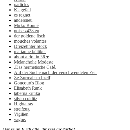
particles
Klagefall
es regnet
andersneu
Mirko Bonné
noise.z428.eu
der goldene fisch
mouches volantes
Dreizehnter Stock
marianne büttiker
about a riot in 36 ♥
Melancholie Modeste
.Das hermetische Café.
Auf der Suche nach der verschwendeten Zeit
Ze Zurrealism Itzelf
Goncourt's Blog
Elisabeth Rank
taberna kritika
silvio colditz
Hightatras
streifzug
Vigilien
vague.
Danke an Euch alle. Ihr seid großartig!