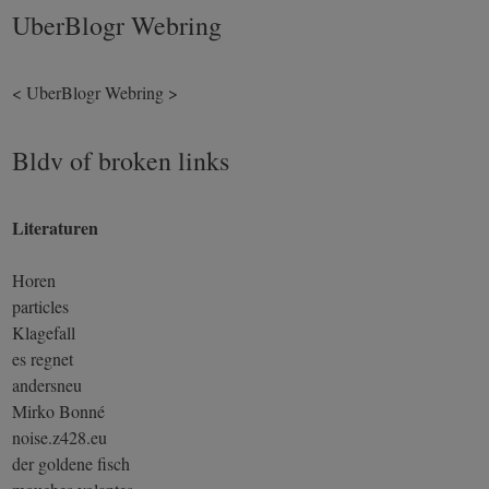
UberBlogr Webring
<
UberBlogr Webring
>
Bldv of broken links
Literaturen
Horen
particles
Klagefall
es regnet
andersneu
Mirko Bonné
noise.z428.eu
der goldene fisch