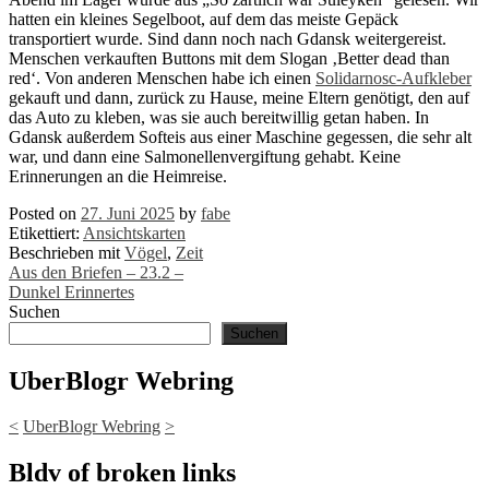
hatten ein kleines Segelboot, auf dem das meiste Gepäck
transportiert wurde. Sind dann noch nach Gdansk weitergereist.
Menschen verkauften Buttons mit dem Slogan ‚Better dead than
red‘. Von anderen Menschen habe ich einen
Solidarnosc-Aufkleber
gekauft und dann, zurück zu Hause, meine Eltern genötigt, den auf
das Auto zu kleben, was sie auch bereitwillig getan haben. In
Gdansk außerdem Softeis aus einer Maschine gegessen, die sehr alt
war, und dann eine Salmonellenvergiftung gehabt. Keine
Erinnerungen an die Heimreise.
Posted on
27. Juni 2025
by
fabe
Etikettiert:
Ansichtskarten
Beschrieben mit
Vögel
,
Zeit
Post
Aus den Briefen – 23.2 –
Dunkel Erinnertes
navigation
Suchen
Suchen
UberBlogr Webring
<
UberBlogr Webring
>
Bldv of broken links