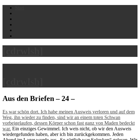
Skip
Start
to
content
[cdrwlsh]
[cdrwlsh]
Aus den Briefen – 24 –
Es war schön dort. Ich habe meinen Ausweis verloren und auf dem
Weg, ihn wieder zu finden, sind wir an einem toten Schwan
vorbeigelaufen, dessen Körper schon fast ganz von Maden bedeckt
war.
Ein einziges Gewimmel. Ich weis nicht, ob wir den Ausweis
wiedergefunden haben, aber ich bin zurückgekommen. Jeden
Abend im Lager wurde aus „So zärtlich war Suleyken“ gelesen. Wir