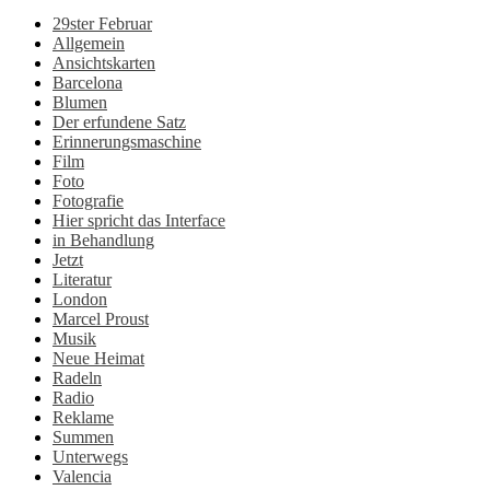
29ster Februar
Allgemein
Ansichtskarten
Barcelona
Blumen
Der erfundene Satz
Erinnerungsmaschine
Film
Foto
Fotografie
Hier spricht das Interface
in Behandlung
Jetzt
Literatur
London
Marcel Proust
Musik
Neue Heimat
Radeln
Radio
Reklame
Summen
Unterwegs
Valencia