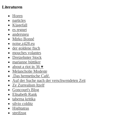
Literaturen
Horen
particles
Klagefall
es regnet
andersneu
Mirko Bonné
noise.z428.eu
der goldene fisch
mouches volantes
Dreizehnter Stock
marianne büttiker
about a riot in 36 ♥
Melancholie Modeste
.Das hermetische Café.
Auf der Suche nach der verschwendeten Zeit
Ze Zurrealism Itzelf
Goncourt's Blog
Elisabeth Rank
taberna kritika
silvio colditz
Hightatras
streifzug