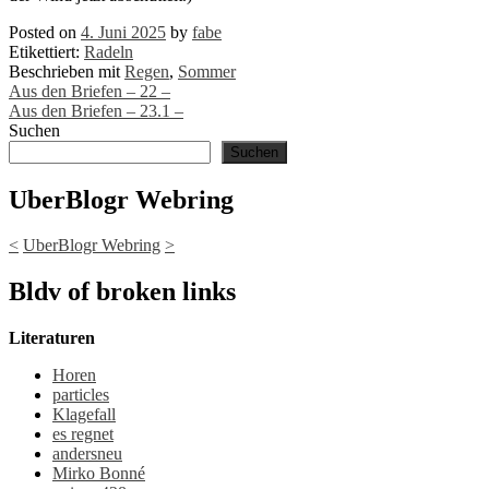
Posted on
4. Juni 2025
by
fabe
Etikettiert:
Radeln
Beschrieben mit
Regen
,
Sommer
Post
Aus den Briefen – 22 –
Aus den Briefen – 23.1 –
navigation
Suchen
Suchen
UberBlogr Webring
<
UberBlogr Webring
>
Bldv of broken links
Literaturen
Horen
particles
Klagefall
es regnet
andersneu
Mirko Bonné