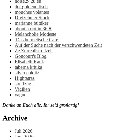
noise.z428.eu
der goldene fisch
mouches volantes
Dreizehnter Stock
marianne büttiker
about a riot in 36 ♥
Melancholie Modeste
.Das hermetische Café.
Auf der Suche nach der verschwendeten Zeit
Ze Zurrealism Itzelf
Goncourt's Blog
Elisabeth Rank
taberna kritika
silvio colditz
Hightatras
streifzug
Vigilien
vague.
Danke an Euch alle. Ihr seid großartig!
Archive
Juli 2026
Juni 2026