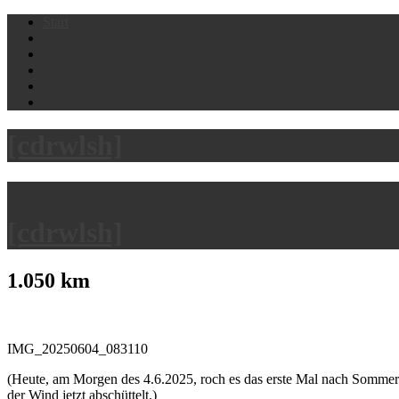
Skip
Start
to
content
[cdrwlsh]
[cdrwlsh]
1.050 km
IMG_20250604_083110
(Heute, am Morgen des 4.6.2025, roch es das erste Mal nach Sommer i
der Wind jetzt abschüttelt.)