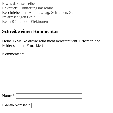
Etwas dazu schreiben
Etikettiert:
Erinnerungsmaschine
Beschrieben mit
Add new tag
,
Schreiben
,
Zeit
Post
Im armseeligen Grün
Beim Rühren der Elektronen
navigation
Schreibe einen Kommentar
Deine E-Mail-Adresse wird nicht veröffentlicht.
Erforderliche
Felder sind mit
*
markiert
Kommentar
*
Name
*
E-Mail-Adresse
*