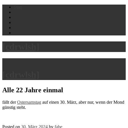
Skip
Start
to
content
[cdrwlsh]
[cdrwlsh]
Alle 22 Jahre einmal
fällt der
Ostersamstag
auf einen 30. März, aber nur, wenn der Mond
günstig steht.
Posted on
30. März 2024
by
fabe