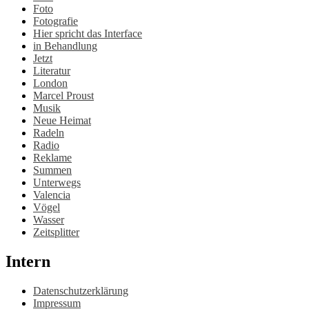
Foto
Fotografie
Hier spricht das Interface
in Behandlung
Jetzt
Literatur
London
Marcel Proust
Musik
Neue Heimat
Radeln
Radio
Reklame
Summen
Unterwegs
Valencia
Vögel
Wasser
Zeitsplitter
Intern
Datenschutzerklärung
Impressum