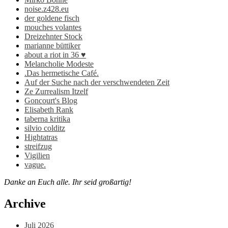
noise.z428.eu
der goldene fisch
mouches volantes
Dreizehnter Stock
marianne büttiker
about a riot in 36 ♥
Melancholie Modeste
.Das hermetische Café.
Auf der Suche nach der verschwendeten Zeit
Ze Zurrealism Itzelf
Goncourt's Blog
Elisabeth Rank
taberna kritika
silvio colditz
Hightatras
streifzug
Vigilien
vague.
Danke an Euch alle. Ihr seid großartig!
Archive
Juli 2026