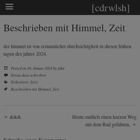
[cdrwlsh]
Beschrieben mit Himmel, Zeit
der himmel ist von erstaunlicher durchsichtigkeit in diesen frühen
tagen des jahres 2024.
Posted on
10. Januar 2024
by
fabe
Etwas dazu schreiben
Etikettiert:
Jetzt
Beschrieben mit
Himmel
,
Zeit
Post
&&&
Heute endlich einen kurzen Weg
mit dem Rad gefahren,
navigation
Schreibe einen Kommentar