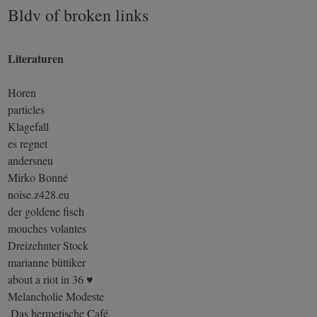
Bldv of broken links
Literaturen
Horen
particles
Klagefall
es regnet
andersneu
Mirko Bonné
noise.z428.eu
der goldene fisch
mouches volantes
Dreizehnter Stock
marianne büttiker
about a riot in 36 ♥
Melancholie Modeste
.Das hermetische Café.