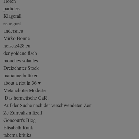
Horen
particles
Klagefall
es regnet
andersneu
Mirko Bonné
noise.z428.eu
der goldene fisch
mouches volantes
Dreizehnter Stock
marianne büttiker
about a riot in 36 ♥
Melancholie Modeste
.Das hermetische Café.
Auf der Suche nach der verschwendeten Zeit
Ze Zurrealism Itzelf
Goncourt's Blog
Elisabeth Rank
taberna kritika