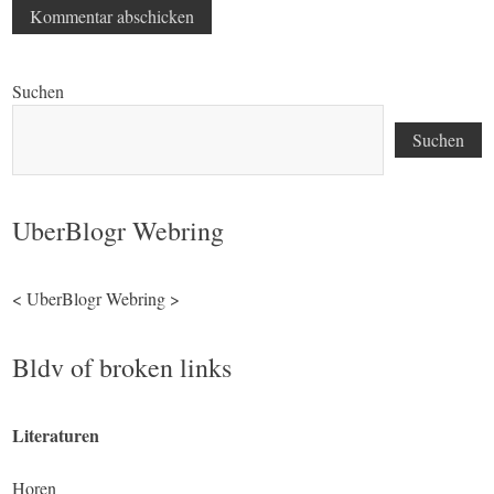
Suchen
Suchen
UberBlogr Webring
<
UberBlogr Webring
>
Bldv of broken links
Literaturen
Horen