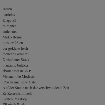
Horen
particles
Klagefall
es regnet
andersneu
Mirko Bonné
noise.z428.eu
der goldene fisch
mouches volantes
Dreizehnter Stock
marianne büttiker
about a riot in 36 ♥
Melancholie Modeste
.Das hermetische Café.
Auf der Suche nach der verschwendeten Zeit
Ze Zurrealism Itzelf
Goncourt's Blog
Elisabeth Rank