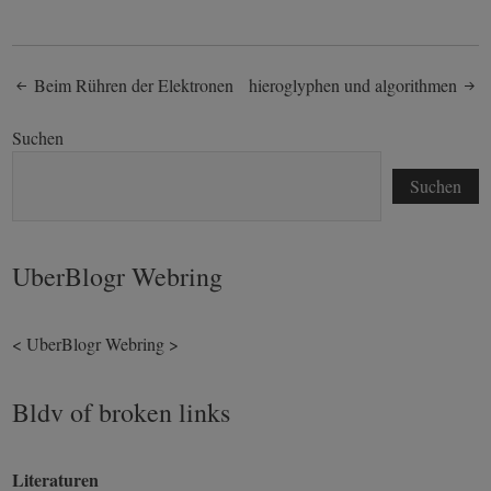
Post
Beim Rühren der Elektronen
hieroglyphen und algorithmen
navigation
Suchen
Suchen
UberBlogr Webring
<
UberBlogr Webring
>
Bldv of broken links
Literaturen