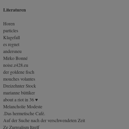
Literaturen
Horen
particles
Klagefall
es regnet
andersneu
Mirko Bonné
noise.z428.eu
der goldene fisch
mouches volantes
Dreizehnter Stock
marianne büttiker
about a riot in 36 ♥
Melancholie Modeste
.Das hermetische Café.
Auf der Suche nach der verschwendeten Zeit
Ze Zurrealism Itzelf