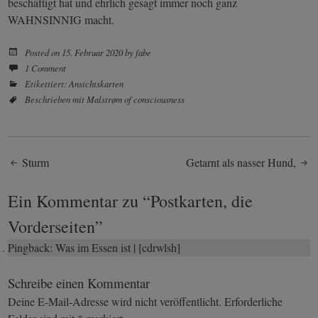
beschäftigt hat und ehrlich gesagt immer noch ganz
WAHNSINNIG macht.
Posted on
15. Februar 2020
by
fabe
1 Comment
Etikettiert:
Ansichtskarten
Beschrieben mit
Malstrøm of consciousness
Post
Sturm
Getarnt als nasser Hund,
navigation
Ein Kommentar zu “
Postkarten, die
Vorderseiten
”
Pingback:
Was im Essen ist | [cdrwlsh]
Schreibe einen Kommentar
Deine E-Mail-Adresse wird nicht veröffentlicht.
Erforderliche