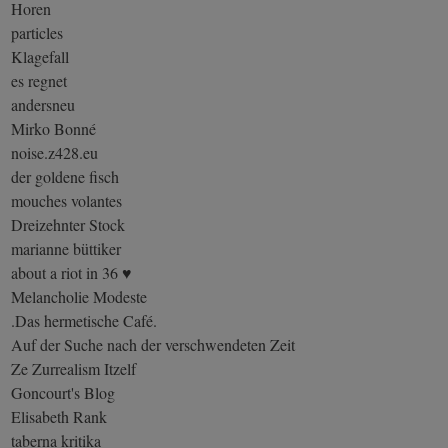
Horen
particles
Klagefall
es regnet
andersneu
Mirko Bonné
noise.z428.eu
der goldene fisch
mouches volantes
Dreizehnter Stock
marianne büttiker
about a riot in 36 ♥
Melancholie Modeste
.Das hermetische Café.
Auf der Suche nach der verschwendeten Zeit
Ze Zurrealism Itzelf
Goncourt's Blog
Elisabeth Rank
taberna kritika