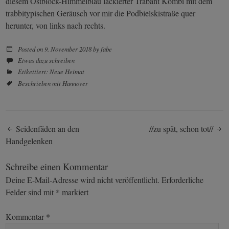
diesem Ostblock-Himmelblau lackierter Trabant Kombi mit dem
trabbitypischen Geräusch vor mir die Podbielskistraße quer
herunter, von links nach rechts.
Posted on
9. November 2018
by
fabe
Etwas dazu schreiben
Etikettiert:
Neue Heimat
Beschrieben mit
Hannover
Post
Seidenfäden an den
//zu spät, schon tot//
Handgelenken
navigation
Schreibe einen Kommentar
Deine E-Mail-Adresse wird nicht veröffentlicht.
Erforderliche
Felder sind mit
*
markiert
Kommentar
*