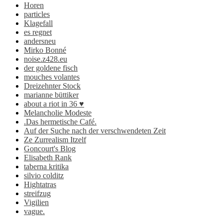
Horen
particles
Klagefall
es regnet
andersneu
Mirko Bonné
noise.z428.eu
der goldene fisch
mouches volantes
Dreizehnter Stock
marianne büttiker
about a riot in 36 ♥
Melancholie Modeste
.Das hermetische Café.
Auf der Suche nach der verschwendeten Zeit
Ze Zurrealism Itzelf
Goncourt's Blog
Elisabeth Rank
taberna kritika
silvio colditz
Hightatras
streifzug
Vigilien
vague.