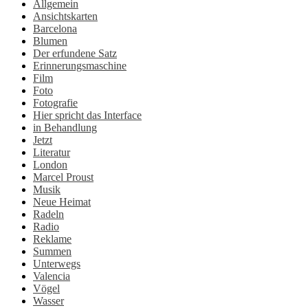
Allgemein
Ansichtskarten
Barcelona
Blumen
Der erfundene Satz
Erinnerungsmaschine
Film
Foto
Fotografie
Hier spricht das Interface
in Behandlung
Jetzt
Literatur
London
Marcel Proust
Musik
Neue Heimat
Radeln
Radio
Reklame
Summen
Unterwegs
Valencia
Vögel
Wasser