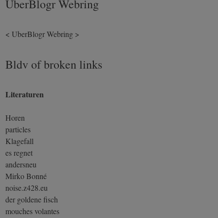
UberBlogr Webring
<
UberBlogr Webring
>
Bldv of broken links
Literaturen
Horen
particles
Klagefall
es regnet
andersneu
Mirko Bonné
noise.z428.eu
der goldene fisch
mouches volantes