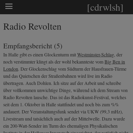
[cdrwlsh]
Radio Revolten
Empfangsbericht (5)
In Halle gibt es einen Glockenturm mit
Westminster-Schlag
, der
noch verstimmter klingt als der wohl bekannteste vom
Big Ben in
London
. Der Glockenschlag vom Südturm der Hausfrauen-Türme
und das Quietschen der Straßenbahnen wird live im Radio
übertragen. Auch Dohlen. Ich sitze auf der Arbeit und schreibe
über vollkommen unwichtige Dinge, während ich dem Stream von
Radio Revolten lausche. Das ist das Radiokunst-Festival, welches
seit dem 1. Oktober in Halle stattfindet und noch bis zum %%
andauert. Der Veranstaltungsfunk sendet via UKW (99,3 mHz),
Livestream und tatsächlich auch auf der Mittelwelle. Dazu wurde
ein 200-Watt-Sender im Turm des ehemaligen Physikalischen
Instituts in der Hallenser Innenstadt eingerichtet, der natürlich nicht