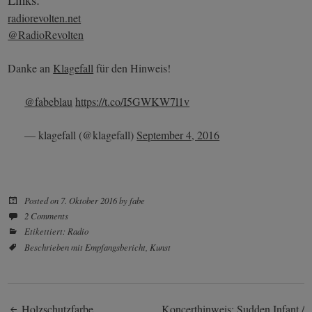
radiorevolten.net
@RadioRevolten
Danke an
Klagefall
für den Hinweis!
@fabeblau
https://t.co/I5GWKW7l1v
— klagefall (@klagefall)
September 4, 2016
Posted on
7. Oktober 2016
by
fabe
2 Comments
Etikettiert:
Radio
Beschrieben mit
Empfangsbericht
,
Kunst
Holzschutzfarbe
Koncerthinweis: Sudden Infant /