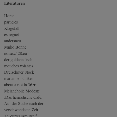
Literaturen
Horen
particles
Klagefall
es regnet
andersneu
Mirko Bonné
noise.z428.eu
der goldene fisch
mouches volantes
Dreizehnter Stock
marianne büttiker
about a riot in 36 ♥
Melancholie Modeste
.Das hermetische Café.
Auf der Suche nach der
verschwendeten Zeit
Ze Zurrealism Itzelf