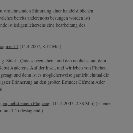
 zu vernehmenden Stimmung einer handelsüblichen
elches bereits
anderenorts
besungen worden ist)
e ist ledigenlicherseits eine bearbeitung des
ragment 1
(14.4.2007, 8:12 Min)
.g. Stück „
Quietscheentchen
“ und den
neulichst auf dem
st Anderem. Auf der Insel, und wir leben von Fischen
 gesagt und denn ist es möglicherweise garnicht einmal die
nigster Erinnerung an den großen Erfinder
Clément Ader
l.
ngen, nebst einem Flugzeug
. (11.4.2007, 2:38 Min) (Ist eine
t am 3. Todestag ebd.)