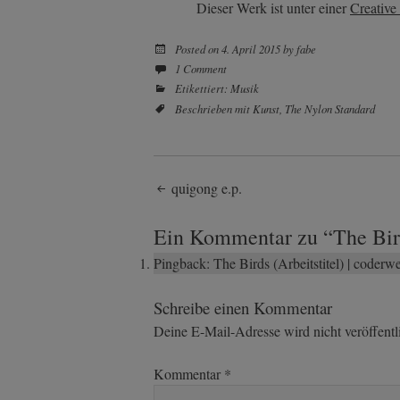
Dieser Werk ist unter einer
Creativ
Posted on
4. April 2015
by
fabe
1 Comment
Etikettiert:
Musik
Beschrieben mit
Kunst
,
The Nylon Standard
Post
quigong e.p.
navigation
Ein Kommentar zu “
The Bir
Pingback:
The Birds (Arbeitstitel) | coderw
Schreibe einen Kommentar
Deine E-Mail-Adresse wird nicht veröffentli
Kommentar
*