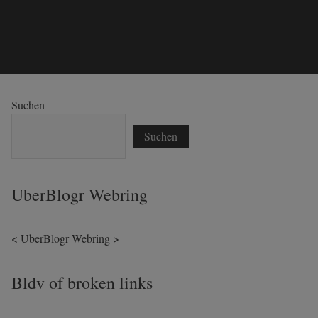
Suchen
Suchen
UberBlogr Webring
<
UberBlogr Webring
>
Bldv of broken links