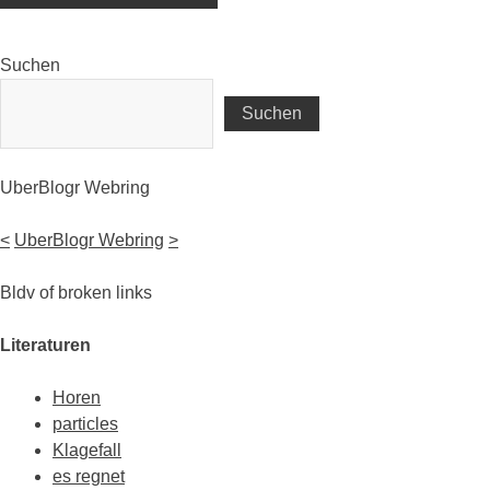
Suchen
Suchen
UberBlogr Webring
<
UberBlogr Webring
>
Bldv of broken links
Literaturen
Horen
particles
Klagefall
es regnet