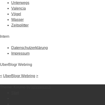
Unterwegs
Valencia
Vögel
Wasser
Zeitsplitter
Intern
Datenschutzerklärung
Impressum
UberBlogr Webring
<
UberBlogr Webring
>
Theme: Kirumo by
johnregan3
.
Start