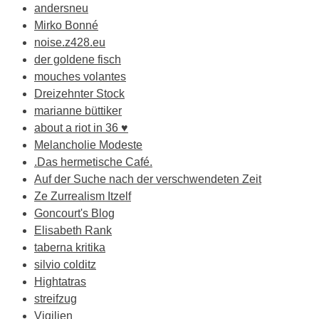
andersneu
Mirko Bonné
noise.z428.eu
der goldene fisch
mouches volantes
Dreizehnter Stock
marianne büttiker
about a riot in 36 ♥
Melancholie Modeste
.Das hermetische Café.
Auf der Suche nach der verschwendeten Zeit
Ze Zurrealism Itzelf
Goncourt's Blog
Elisabeth Rank
taberna kritika
silvio colditz
Hightatras
streifzug
Vigilien