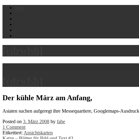
Skip
Start
to
content
[cdrwlsh]
[cdrwlsh]
Der kühle März am Anfang,
Asiaten suchen aufgeregt ihre Messequartiere, Googlemaps-Ausdrucke
Posted on
3. März 2008
by
fabe
1 Comment
Etikettiert:
Ansichtskarten
Katze – Blätter für Bild und Text #3