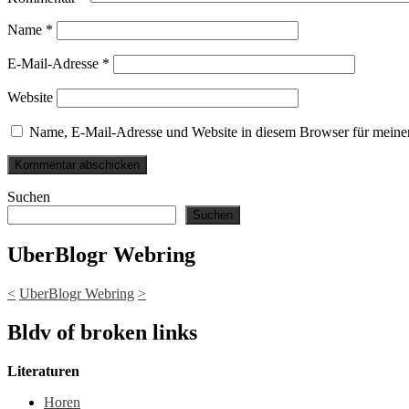
Name
*
E-Mail-Adresse
*
Website
Name, E-Mail-Adresse und Website in diesem Browser für meine
Suchen
Suchen
UberBlogr Webring
<
UberBlogr Webring
>
Bldv of broken links
Literaturen
Horen