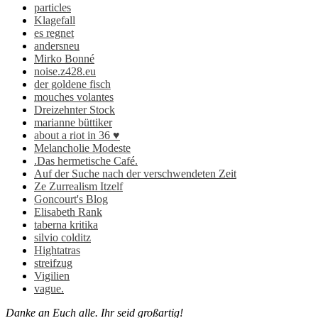
particles
Klagefall
es regnet
andersneu
Mirko Bonné
noise.z428.eu
der goldene fisch
mouches volantes
Dreizehnter Stock
marianne büttiker
about a riot in 36 ♥
Melancholie Modeste
.Das hermetische Café.
Auf der Suche nach der verschwendeten Zeit
Ze Zurrealism Itzelf
Goncourt's Blog
Elisabeth Rank
taberna kritika
silvio colditz
Hightatras
streifzug
Vigilien
vague.
Danke an Euch alle. Ihr seid großartig!