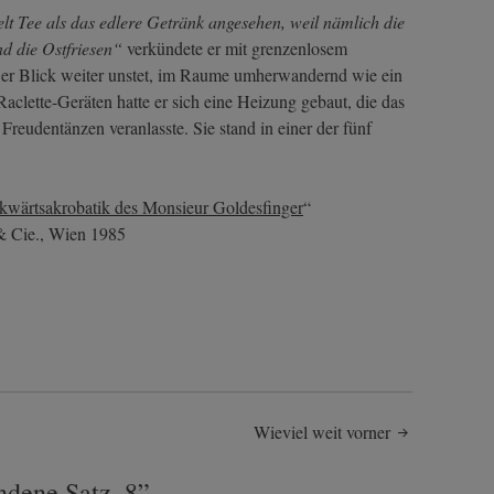
t Tee als das edlere Getränk angesehen, weil nämlich die
d die Ostfriesen“
verkündete er mit grenzenlosem
Der Blick weiter unstet, im Raume umherwandernd wie ein
aclette-Geräten hatte er sich eine Heizung gebaut, die das
eudentänzen veranlasste. Sie stand in einer der fünf
kwärtsakrobatik des Monsieur Goldesfinger
“
& Cie., Wien 1985
Wieviel weit vorner
ndene Satz, 8
”