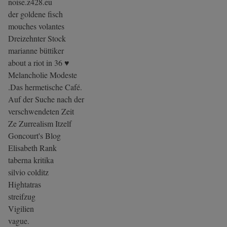
noise.z428.eu
der goldene fisch
mouches volantes
Dreizehnter Stock
marianne büttiker
about a riot in 36 ♥
Melancholie Modeste
.Das hermetische Café.
Auf der Suche nach der
verschwendeten Zeit
Ze Zurrealism Itzelf
Goncourt's Blog
Elisabeth Rank
taberna kritika
silvio colditz
Hightatras
streifzug
Vigilien
vague.