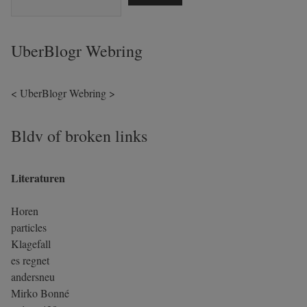
UberBlogr Webring
<
UberBlogr Webring
>
Bldv of broken links
Literaturen
Horen
particles
Klagefall
es regnet
andersneu
Mirko Bonné