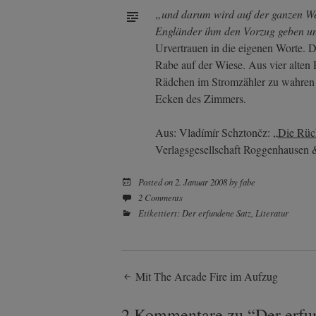
„und darum wird auf der ganzen Wel
Engländer ihm den Vorzug geben un
Urvertrauen in die eigenen Worte. 
Rabe auf der Wiese. Aus vier alten R
Rädchen im Stromzähler zu wahren Fr
Ecken des Zimmers.
Aus: Vladímír Schztončz: „
Die Rüc
Verlagsgesellschaft Roggenhausen 
Posted on
2. Januar 2008
by
fabe
2 Comments
Etikettiert:
Der erfundene Satz
,
Literatur
Post
Mit The Arcade Fire im Aufzug
2 Kommentare zu “
Der erfu