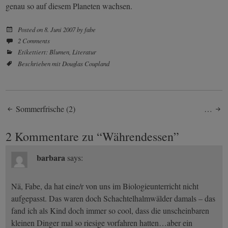
genau so auf diesem Planeten wachsen.
Posted on
8. Juni 2007
by
fabe
2 Comments
Etikettiert:
Blumen
,
Literatur
Beschrieben mit
Douglas Coupland
Post
Sommerfrische (2)
…
navigation
2 Kommentare zu “
Währendessen
”
barbara
says:
Nä, Fabe, da hat eine/r von uns im Biologieunterricht nicht
aufgepasst. Das waren doch Schachtelhalmwälder damals – das
fand ich als Kind doch immer so cool, dass die unscheinbaren
kleinen Dinger mal so riesige vorfahren hatten…aber ein