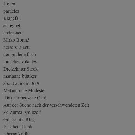
Horen
particles
Klagefall
es regnet
andersneu
Mirko Bonné
noise.z428.eu
der goldene fisch
mouches volantes
Dreizehnter Stock
marianne büttiker
about a riot in 36 ♥
Melancholie Modeste
.Das hermetische Café.
Auf der Suche nach der verschwendeten Zeit
Ze Zurrealism Itzelf
Goncourt's Blog
Elisabeth Rank
taberna kritika