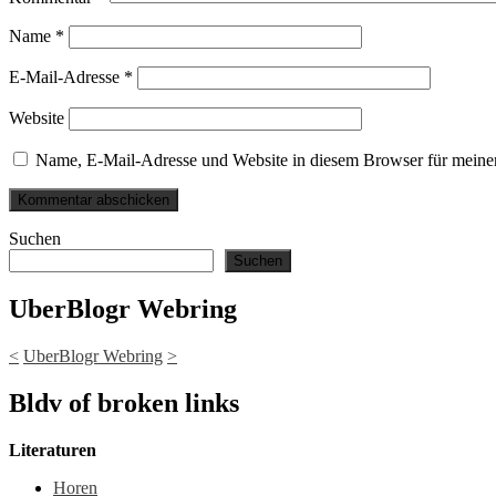
Name
*
E-Mail-Adresse
*
Website
Name, E-Mail-Adresse und Website in diesem Browser für meine
Suchen
Suchen
UberBlogr Webring
<
UberBlogr Webring
>
Bldv of broken links
Literaturen
Horen