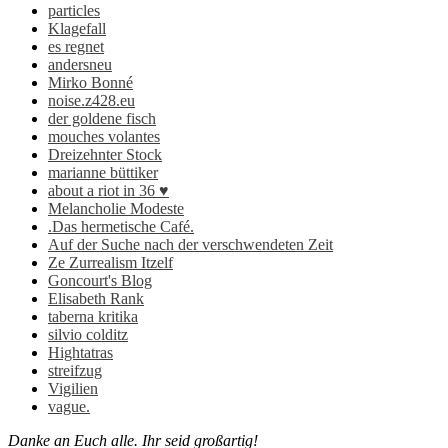
particles
Klagefall
es regnet
andersneu
Mirko Bonné
noise.z428.eu
der goldene fisch
mouches volantes
Dreizehnter Stock
marianne büttiker
about a riot in 36 ♥
Melancholie Modeste
.Das hermetische Café.
Auf der Suche nach der verschwendeten Zeit
Ze Zurrealism Itzelf
Goncourt's Blog
Elisabeth Rank
taberna kritika
silvio colditz
Hightatras
streifzug
Vigilien
vague.
Danke an Euch alle. Ihr seid großartig!