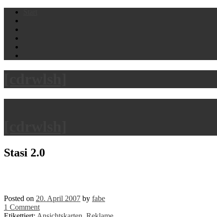
Skip
Start
to
content
[cdrwlsh]
[cdrwlsh]
Stasi 2.0
Posted on
20. April 2007
by
fabe
1 Comment
Etikettiert:
Ansichtskarten
,
Reklame