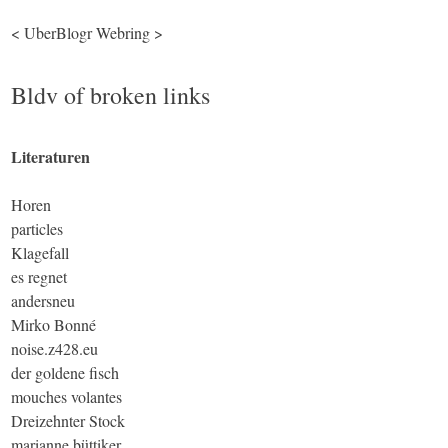
<
UberBlogr Webring
>
Bldv of broken links
Literaturen
Horen
particles
Klagefall
es regnet
andersneu
Mirko Bonné
noise.z428.eu
der goldene fisch
mouches volantes
Dreizehnter Stock
marianne büttiker