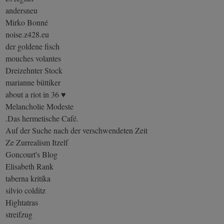
andersneu
Mirko Bonné
noise.z428.eu
der goldene fisch
mouches volantes
Dreizehnter Stock
marianne büttiker
about a riot in 36 ♥
Melancholie Modeste
.Das hermetische Café.
Auf der Suche nach der verschwendeten Zeit
Ze Zurrealism Itzelf
Goncourt's Blog
Elisabeth Rank
taberna kritika
silvio colditz
Hightatras
streifzug