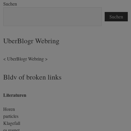
Suchen
Suchen
UberBlogr Webring
<
UberBlogr Webring
>
Bldv of broken links
Literaturen
Horen
particles
Klagefall
es regnet