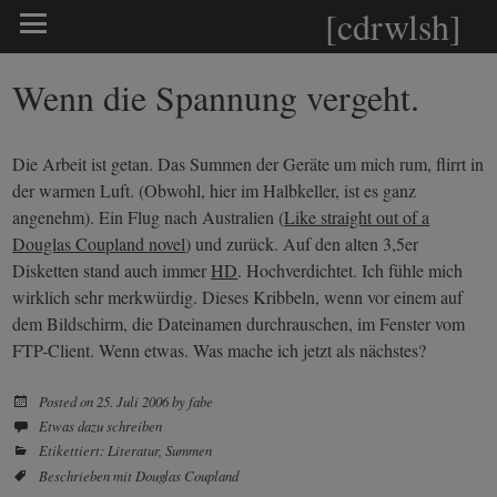
[cdrwlsh]
Wenn die Spannung vergeht.
Die Arbeit ist getan. Das Summen der Geräte um mich rum, flirrt in
der warmen Luft. (Obwohl, hier im Halbkeller, ist es ganz
angenehm). Ein Flug nach Australien (
Like straight out of a
Douglas Coupland novel
) und zurück. Auf den alten 3,5er
Disketten stand auch immer
HD
. Hochverdichtet. Ich fühle mich
wirklich sehr merkwürdig. Dieses Kribbeln, wenn vor einem auf
dem Bildschirm, die Dateinamen durchrauschen, im Fenster vom
FTP-Client. Wenn etwas. Was mache ich jetzt als nächstes?
Posted on
25. Juli 2006
by
fabe
Etwas dazu schreiben
Etikettiert:
Literatur
,
Summen
Beschrieben mit
Douglas Coupland