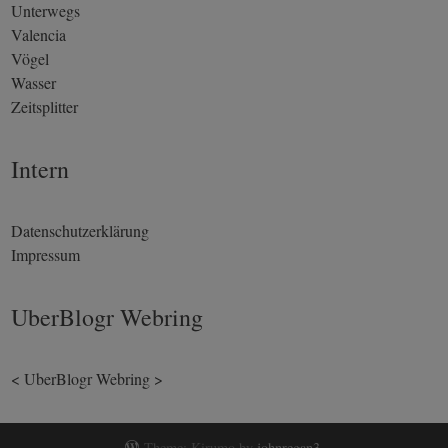
Unterwegs
Valencia
Vögel
Wasser
Zeitsplitter
Intern
Datenschutzerklärung
Impressum
UberBlogr Webring
<
UberBlogr Webring
>
Theme: Kirumo by
johnregan3
.