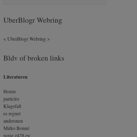
UberBlogr Webring
<
UberBlogr Webring
>
Bldv of broken links
Literaturen
Horen
particles
Klagefall
es regnet
andersneu
Mirko Bonné
noise.z428.eu