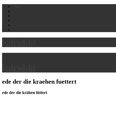
Skip
Start
to
content
[cdrwlsh]
[cdrwlsh]
ede der die kraehen fuettert
ede der die krähen füttert