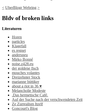
<
UberBlogr Webring
>
Bldv of broken links
Literaturen
Horen
particles
Klagefall
es regnet
andersneu
Mirko Bonné
noise.z428.eu
der goldene fisch
mouches volantes
Dreizehnter Stock
marianne büttiker
about a riot in 36 ♥
Melancholie Modeste
.Das hermetische Café.
Auf der Suche nach der verschwendeten Zeit
Ze Zurrealism Itzelf
Goncourt's Blog