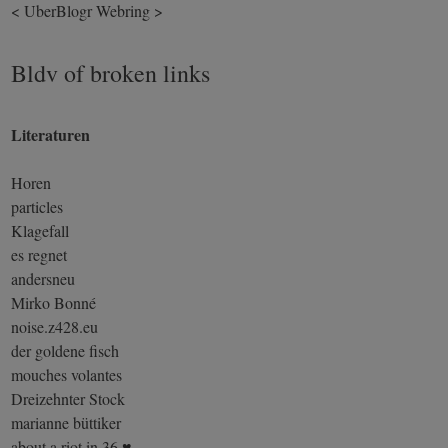
<
UberBlogr Webring
>
Bldv of broken links
Literaturen
Horen
particles
Klagefall
es regnet
andersneu
Mirko Bonné
noise.z428.eu
der goldene fisch
mouches volantes
Dreizehnter Stock
marianne büttiker
about a riot in 36 ♥