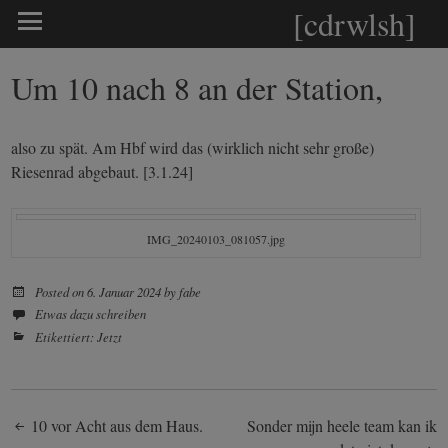
[cdrwlsh]
Um 10 nach 8 an der Station,
also zu spät. Am Hbf wird das (wirklich nicht sehr große)
Riesenrad abgebaut. [3.1.24]
IMG_20240103_081057.jpg
Posted on
6. Januar 2024
by
fabe
Etwas dazu schreiben
Etikettiert:
Jetzt
Post
10 vor Acht aus dem Haus.
Sonder mijn heele team kan ik