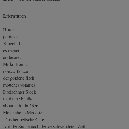
Literaturen
Horen
particles
Klagefall
es regnet
andersneu
Mirko Bonné
noise.z428.eu
der goldene fisch
mouches volantes
Dreizehnter Stock
marianne büttiker
about a riot in 36 ♥
Melancholie Modeste
.Das hermetische Café.
Auf der Suche nach der verschwendeten Zeit