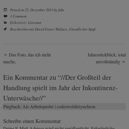
Posted on
25. Dezember 2013
by
fabe
1 Comment
Etikettiert:
Literatur
Beschrieben mit
David Foster Wallace
,
Unendlicher Spaß
Post
Das Foto, das ich nicht
Jahresrückblick, total
mache,
unvollständig
navigation
Ein Kommentar zu “
//Der Großteil der
Handlung spielt im Jahr der Inkontinenz-
Unterwäsche//
”
Pingback:
Als Arbeitsprobe | coderwelsh/synchron
Schreibe einen Kommentar
Deine E-Mail-Adresse wird nicht veröffentlicht.
Erforderliche