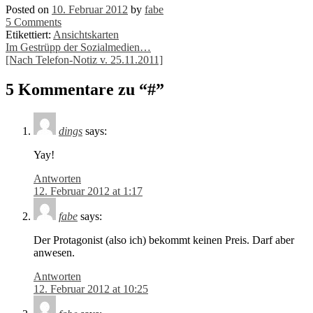
Posted on
10. Februar 2012
by
fabe
5 Comments
Etikettiert:
Ansichtskarten
Post
Im Gestrüpp der Sozialmedien…
[Nach Telefon-Notiz v. 25.11.2011]
navigation
5 Kommentare zu “
#
”
dings
says:
Yay!
Antworten
12. Februar 2012 at 1:17
fabe
says:
Der Protagonist (also ich) bekommt keinen Preis. Darf aber
anwesen.
Antworten
12. Februar 2012 at 10:25