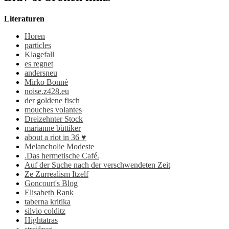
Literaturen
Horen
particles
Klagefall
es regnet
andersneu
Mirko Bonné
noise.z428.eu
der goldene fisch
mouches volantes
Dreizehnter Stock
marianne büttiker
about a riot in 36 ♥
Melancholie Modeste
.Das hermetische Café.
Auf der Suche nach der verschwendeten Zeit
Ze Zurrealism Itzelf
Goncourt's Blog
Elisabeth Rank
taberna kritika
silvio colditz
Hightatras