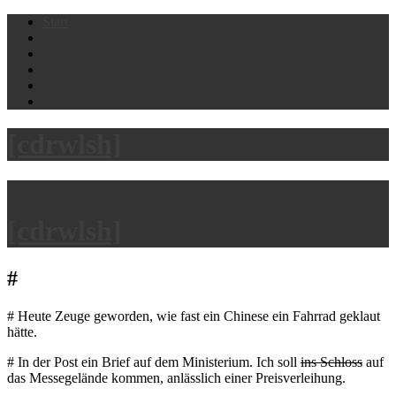
Skip
Start
to
content
[cdrwlsh]
[cdrwlsh]
#
# Heute Zeuge geworden, wie fast ein Chinese ein Fahrrad geklaut
hätte.
# In der Post ein Brief auf dem Ministerium. Ich soll
ins Schloss
auf
das Messegelände kommen, anlässlich einer Preisverleihung.