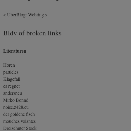
<
UberBlogr Webring
>
Bldv of broken links
Literaturen
Horen
particles
Klagefall
es regnet
andersneu
Mirko Bonné
noise.z428.eu
der goldene fisch
mouches volantes
Dreizehnter Stock