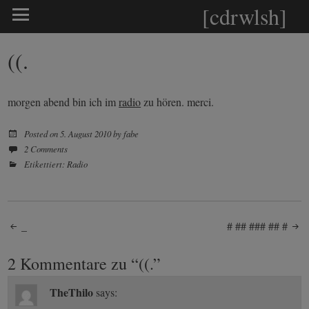
[cdrwlsh]
((.
morgen abend bin ich im
radio
zu hören. merci.
Posted on
5. August 2010
by
fabe
2 Comments
Etikettiert:
Radio
Post
_
# ## ### ## #
navigation
2 Kommentare zu “
((.
”
TheThilo
says: