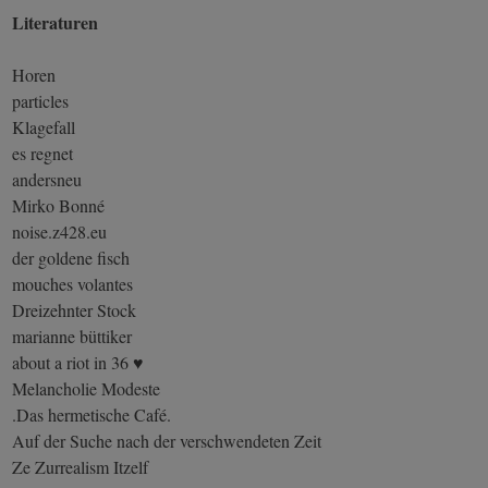
Literaturen
Horen
particles
Klagefall
es regnet
andersneu
Mirko Bonné
noise.z428.eu
der goldene fisch
mouches volantes
Dreizehnter Stock
marianne büttiker
about a riot in 36 ♥
Melancholie Modeste
.Das hermetische Café.
Auf der Suche nach der verschwendeten Zeit
Ze Zurrealism Itzelf