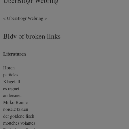
UberBlogr Webring
<
UberBlogr Webring
>
Bldv of broken links
Literaturen
Horen
particles
Klagefall
es regnet
andersneu
Mirko Bonné
noise.z428.eu
der goldene fisch
mouches volantes