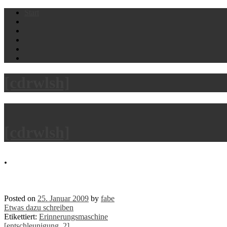
Skip
Start
to
content
[cdrwlsh]
[cdrwlsh]
.
Posted on
25. Januar 2009
by
fabe
Etwas dazu schreiben
Etikettiert:
Erinnerungsmaschine
[entschleunigung, 2]