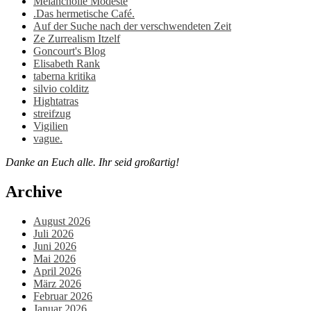
Melancholie Modeste
.Das hermetische Café.
Auf der Suche nach der verschwendeten Zeit
Ze Zurrealism Itzelf
Goncourt's Blog
Elisabeth Rank
taberna kritika
silvio colditz
Hightatras
streifzug
Vigilien
vague.
Danke an Euch alle. Ihr seid großartig!
Archive
August 2026
Juli 2026
Juni 2026
Mai 2026
April 2026
März 2026
Februar 2026
Januar 2026