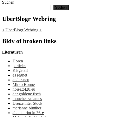
Suchen
Suchen
UberBlogr Webring
<
UberBlogr Webring
>
Bldv of broken links
Literaturen
Horen
particles
Klagefall
es regnet
andersneu
Mirko Bonné
noise.z428.eu
der goldene fisch
mouches volantes
Dreizehnter Stock
marianne büttiker
about a riot in 36 ♥