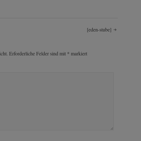
[eden-stube]
cht.
Erforderliche Felder sind mit
*
markiert