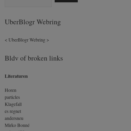
UberBlogr Webring
<
UberBlogr Webring
>
Bldv of broken links
Literaturen
Horen
particles
Klagefall
es regnet
andersneu
Mirko Bonné