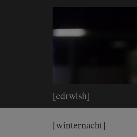
[cdrwlsh]
[winternacht]