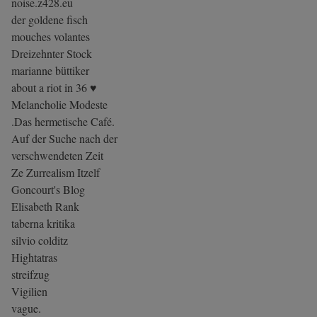
noise.z428.eu
der goldene fisch
mouches volantes
Dreizehnter Stock
marianne büttiker
about a riot in 36 ♥
Melancholie Modeste
.Das hermetische Café.
Auf der Suche nach der
verschwendeten Zeit
Ze Zurrealism Itzelf
Goncourt's Blog
Elisabeth Rank
taberna kritika
silvio colditz
Hightatras
streifzug
Vigilien
vague.