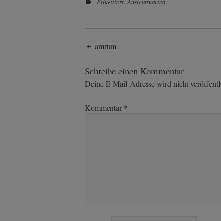
Etikettiert:
Ansichtskarten
Post
amrum
navigation
Schreibe einen Kommentar
Deine E-Mail-Adresse wird nicht veröffentli
Kommentar
*