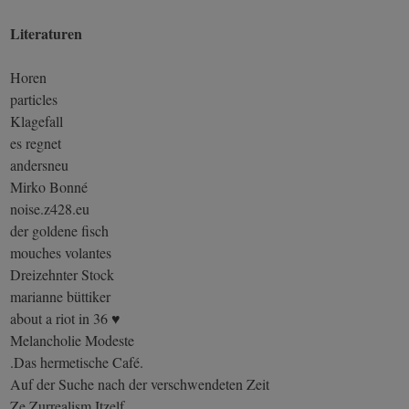
Literaturen
Horen
particles
Klagefall
es regnet
andersneu
Mirko Bonné
noise.z428.eu
der goldene fisch
mouches volantes
Dreizehnter Stock
marianne büttiker
about a riot in 36 ♥
Melancholie Modeste
.Das hermetische Café.
Auf der Suche nach der verschwendeten Zeit
Ze Zurrealism Itzelf